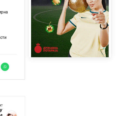
ирна
исти
XT
у
ае