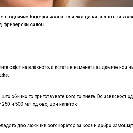
е е одлично бидејќи воопшто нема да ви ја оштети коса
д фризерски салон.
тите сјајот на влакното, а истата е наменета за дамите кои и
афе.
што обично го приготвувате кога го пиете. Во зависност од
250 и 500 мл. од овој црн напиток.
додадете две лажички регенератор за коса и добро измешајт