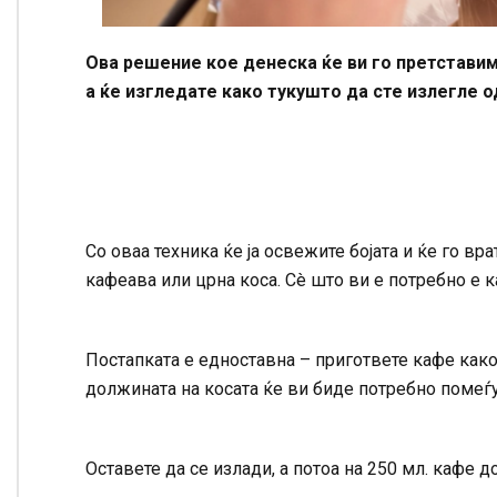
Ова решение кое денеска ќе ви го претставим
а ќе изгледате како тукушто да сте излегле о
Со оваа техника ќе ја освежите бојата и ќе го вра
кафеава или црна коса. Сè што ви е потребно е к
Постапката е едноставна – пригответе кафе како 
должината на косата ќе ви биде потребно помеѓу 
Оставете да се излади, а потоа на 250 мл. кафе 