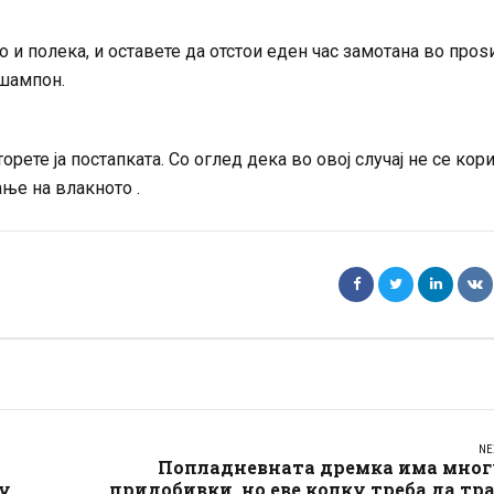
о и полека, и оставете да отстои еден час замотана во проѕ
 шампон.
орете ја постапката. Со оглед дека во овој случај не се кор
ање на влакното .
NE
Попладневната дремка има мног
му
придобивки, но еве колку треба да тр