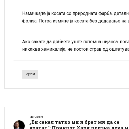
Намачкајте ја косата со природната фарба, деталн
фолија. Потоа измијте ја косата без додавање на
Ако сакате да добиете уште потемна нијанса, повт
никаква хемикалија, не постои страв од оштетув
Topvest
PREVIOUS
„Би сакал татко ми и брат ми да се
вратат“: Принцот Хари призна дека 