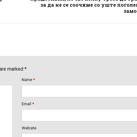
за да не се соочиме со уште погол
замо
 are marked *
Name
*
Email
*
Website