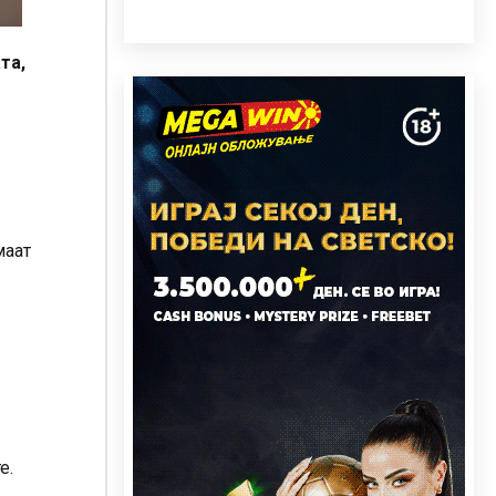
та,
маат
е.