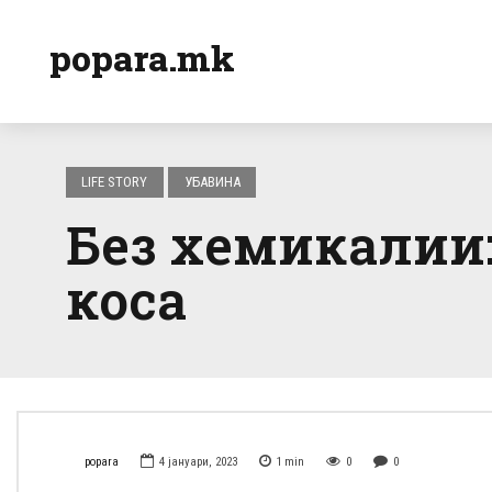
popara.mk
LIFE STORY
УБАВИНА
Без хемикалии:
коса
popara
4 јануари, 2023
1
min
0
0