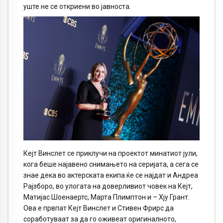
уште не се откриени во јавноста.
Кејт Винслет се приклучи на проектот минатиот јули,
кога беше најавено снимањето на серијата, а сега се
знае дека во актерската екипа ќе се најдат и Андреа
Рајзборо, во улогата на доверливиот човек на Кејт,
Матијас Шоенаертс, Марта Плимптон и – Хју Грант.
Ова е првпат Кејт Винслет и Стивен Фрирс да
соработуваат за да го оживеат оригиналното,