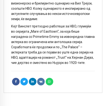
визионерско и брилијантно сценарио на Вил Трејси,
соопшти HBO. Колку сценариото е инспирирано од
актуелните случувања во некои источноевропски
земји, ќе видиме.
Кејт Винслет претходно работеше за HBO, глумејќи
во серијата „Mare of Easttown“, за која беше
наградена со Primetime Emmy за извонредна главна
актерка во ограничена или антолошка серија.
Соработката ќе продолжи и по „The Palace“ –
актерката треба да се појави во уште една серија на
HBO, адаптација на романот „Trust“ на Хернан Дијаз,
чие дејство е сместено во Њујорк во 1920-тите.