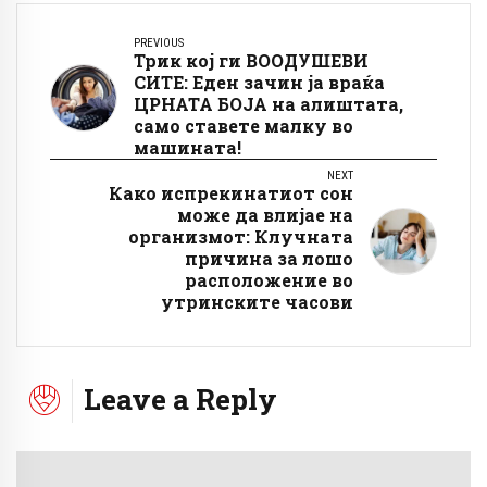
PREVIOUS
Трик кој ги ВООДУШЕВИ
СИТЕ: Еден зачин ја враќа
ЦРНАТА БОЈА на алиштата,
само ставете малку во
машината!
NEXT
Како испрекинатиот сон
може да влијае на
организмот: Клучната
причина за лошо
расположение во
утринските часови
Leave a Reply