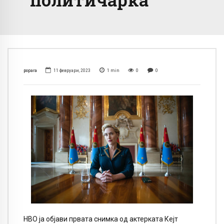
popara
11 февруари, 2023
1
min
0
0
HBO ја објави првата снимка од актерката Кејт