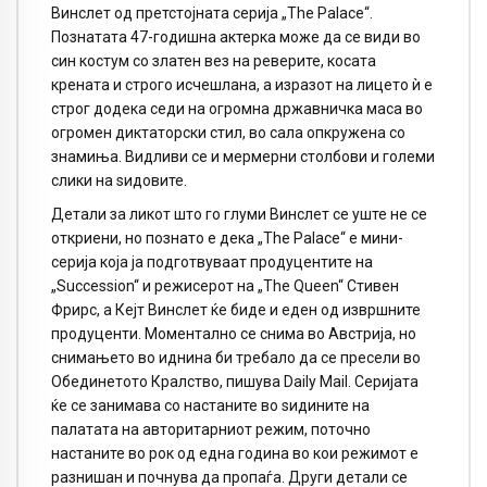
Винслет од претстојната серија „The Palace“.
Познатата 47-годишна актерка може да се види во
син костум со златен вез на реверите, косата
крената и строго исчешлана, а изразот на лицето ѝ е
строг додека седи на огромна државничка маса во
огромен диктаторски стил, во сала опкружена со
знамиња. Видливи се и мермерни столбови и големи
слики на ѕидовите.
Детали за ликот што го глуми Винслет се уште не се
откриени, но познато е дека „The Palace“ е мини-
серија која ја подготвуваат продуцентите на
„Succession“ и режисерот на „The Queen“ Стивен
Фрирс, а Кејт Винслет ќе биде и еден од извршните
продуценти. Моментално се снима во Австрија, но
снимањето во иднина би требало да се пресели во
Обединетото Кралство, пишува Daily Mail. Серијата
ќе се занимава со настаните во ѕидините на
палатата на авторитарниот режим, поточно
настаните во рок од една година во кои режимот е
разнишан и почнува да пропаѓа. Други детали се