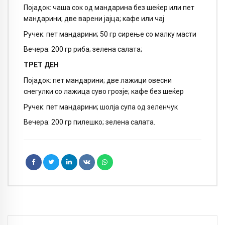
Појадок: чаша сок од мандарина без шеќер или пет
мандарини; две варени јајца; кафе или чај
Ручек: пет мандарини; 50 гр сирење со малку масти
Вечера: 200 гр риба; зелена салата;
ТРЕТ ДЕН
Појадок: пет мандарини; две лажици овесни
снегулки со лажица суво грозје; кафе без шеќер
Ручек: пет мандарини; шолја супа од зеленчук
Вечера: 200 гр пилешко; зелена салата.