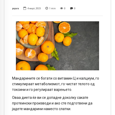
popara
4 март, 2023
1
min
0
0
Мандарините се богати со витамин Ц и калциум, го
стимулираат метаболизмот, го чистат телото од
токсини и го регулираат варењето.
Оваа диета ќе ви се допадне доколку сакате
протеински производи и ако сте подготвени да
јадете мандарини наместо слатки.