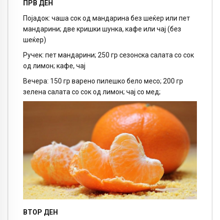
ПРВ ДЕН
Појадок: чаша сок од мандарина без шеќер или пет
мандарини; две кришки шунка, кафе или чај (без
шеќер)
Ручек: пет мандарини; 250 гр сезонска салата со сок
од лимон; кафе, чај
Вечера: 150 гр варено пилешко бело месо; 200 гр
зелена салата со сок од лимон; чај со мед;
ВТОР ДЕН