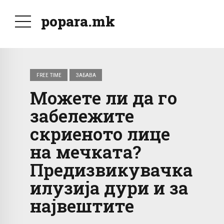
popara.mk
FREE TIME
ЗАБАВА
Можете ли да го
забележите
скриеното лице
на мечката?
Предизвикувачка
илузија дури и за
највештите