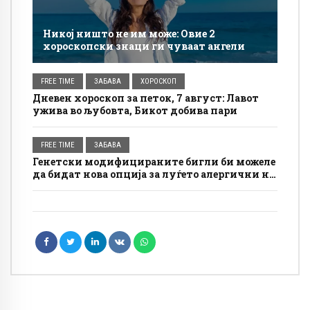
Никој ништо не им може: Овие 2
хороскопски знаци ги чуваат ангели
FREE TIME
ЗАБАВА
ХОРОСКОП
Дневен хороскоп за петок, 7 август: Лавот
ужива во љубовта, Бикот добива пари
FREE TIME
ЗАБАВА
Генетски модифицираните бигли би можеле
да бидат нова опција за луѓето алергични на
кучиња