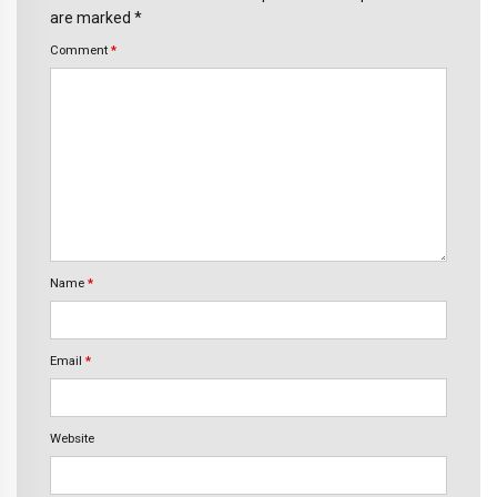
are marked *
Comment
*
Name
*
Email
*
Website