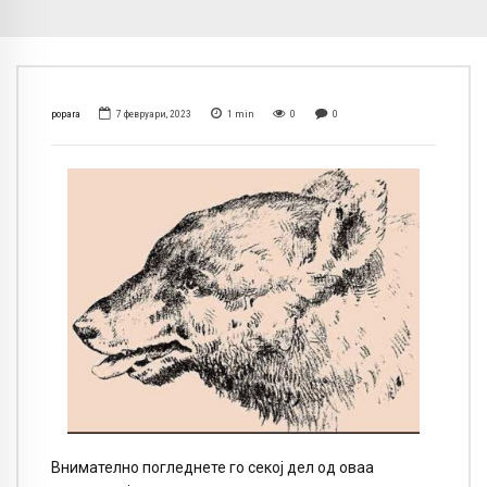
popara
7 февруари, 2023
1
min
0
0
Внимателно погледнете го секој дел од оваа