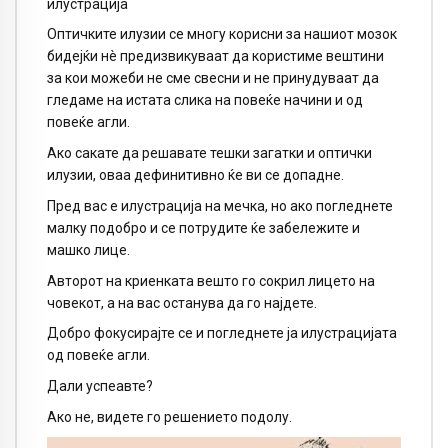
илустрација
Оптичките илузии се многу корисни за нашиот мозок
бидејќи нè предизвикуваат да користиме вештини
за кои можеби не сме свесни и не принудуваат да
гледаме на истата слика на повеќе начини и од
повеќе агли.
Ако сакате да решавате тешки загатки и оптички
илузии, оваа дефинитивно ќе ви се допадне.
Пред вас е илустрација на мечка, но ако погледнете
малку подобро и се потрудите ќе забележите и
машко лице.
Авторот на криенката вешто го сокрил лицето на
човекот, а на вас останува да го најдете.
Добро фокусирајте се и погледнете ја илустрацијата
од повеќе агли.
Дали успеавте?
Ако не, видете го решението подолу.