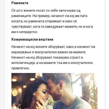
Рамената
Сè што жените носат со себе започнува од
рамениците. На пример, начинот на кој им паѓа
косата, но рамената откриваат и како се
чувствуваат, кога ги заведуваат мажите, но и кога
им е непријатно.
Комуникациски вештини
Начинот на кој жените зборуваат, како и начинот на
изразување е исклучително важен за мажите.
Начинот на кој зборуваат покажува страст и
интелигенција, а на мажите тоа им е исклучително
привлечно.