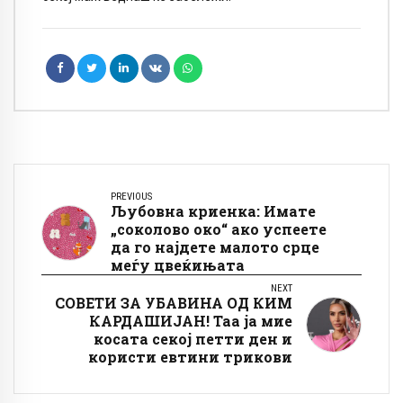
PREVIOUS
Љубовна криенка: Имате
„соколово око“ ако успеете
да го најдете малото срце
меѓу цвеќињата
NEXT
СОВЕТИ ЗА УБАВИНА ОД КИМ
КАРДАШИЈАН! Таа ја мие
косата секој петти ден и
користи евтини трикови