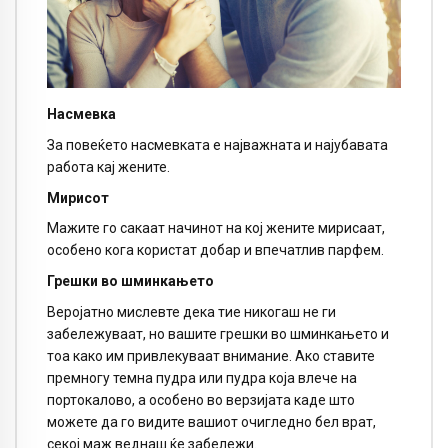
Насмевка
За повеќето насмевката е најважната и најубавата
работа кај жените.
Мирисот
Мажите го сакаат начинот на кој жените мирисаат,
особено кога користат добар и впечатлив парфем.
Грешки во шминкањето
Веројатно мислевте дека тие никогаш не ги
забележуваат, но вашите грешки во шминкањето и
тоа како им привлекуваат внимание. Ако ставите
премногу темна пудра или пудра која влече на
портокалово, а особено во верзијата каде што
можете да го видите вашиот очигледно бел врат,
секој маж веднаш ќе забележи.