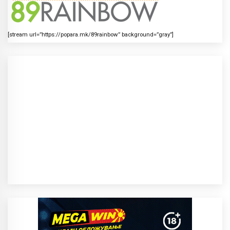
[stream url=”https://popara.mk/89rainbow” background=”gray”]