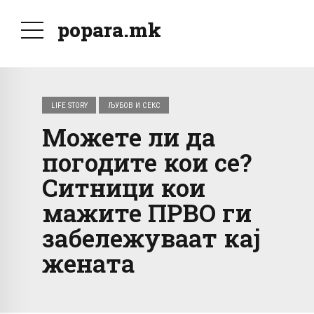
popara.mk
LIFE STORY
ЉУБОВ И СЕКС
Можете ли да
погодите кои се?
Ситници кои
мажите ПРВО ги
забележуваат кај
жената