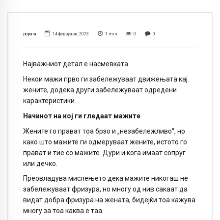
popara
14 февруари, 2023
1
min
0
0
Најважниот детал е насмевката
Некои мажи прво ги забележуваат движењата кај
жените, додека други забележуваат одредени
карактеристики.
Начинот на кој ги гледаат мажите
Жените го прават тоа брзо и „незабележливо“, но
како што мажите ги одмеруваат жените, истото го
прават и тие со мажите. Дури и кога имаат сопруг
или дечко.
Преовладува мислењето дека мажите никогаш не
забележуваат фризура, но многу од нив сакаат да
видат добра фризура на жената, бидејќи тоа кажува
многу за тоа каква е таа.