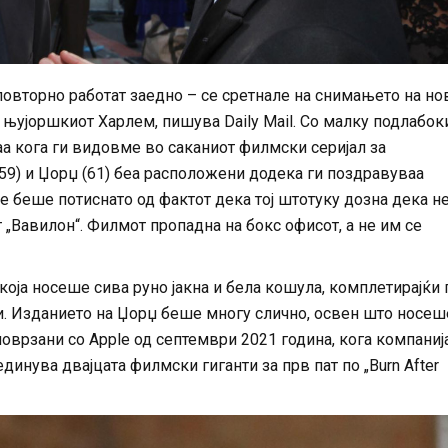
овторно работат заедно – се сретнале на снимањето на но
во њујоршкиот Харлем, пишува Daily Mail. Со малку подлабок
а кога ги видовме во саканиот филмски серијал за
59) и Џорџ (61) беа расположени додека ги поздравуваа
е беше потиснато од фактот дека тој штотуку дозна дека не
 „Вавилон“. Филмот пропадна на бокс офисот, а не им се
оја носеше сива руно јакна и бела кошула, комплетирајќи 
и. Изданието на Џорџ беше многу слично, освен што носеш
поврзани со Apple од септември 2021 година, кога компаниј
динува двајцата филмски гиганти за прв пат по „Burn After