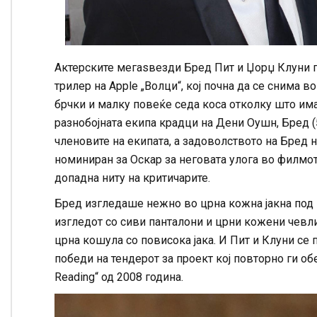
Актерските мегаѕвезди Бред Пит и Џорџ Клуни п
трилер на Apple „Волци“, кој почна да се снима 
брчки и малку повеќе седа коса отколку што има
разнобојната екипа крадци на Дени Оушн, Бред (
членовите на екипата, а задоволството на Бред н
номиниран за Оскар за неговата улога во филмот
допадна ниту на критичарите.
Бред изгледаше нежно во црна кожна јакна под к
изгледот со сиви панталони и црни кожени чевл
црна кошула со повисока јака. И Пит и Клуни се 
победи на тендерот за проект кој повторно ги обе
Reading“ од 2008 година.