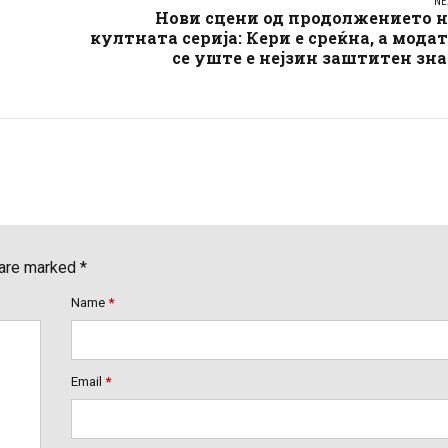
NE
Нови сцени од продолжението н
култната серија: Кери е среќна, а мода
се уште е нејзин заштитен зн
 are marked *
Name
*
Email
*