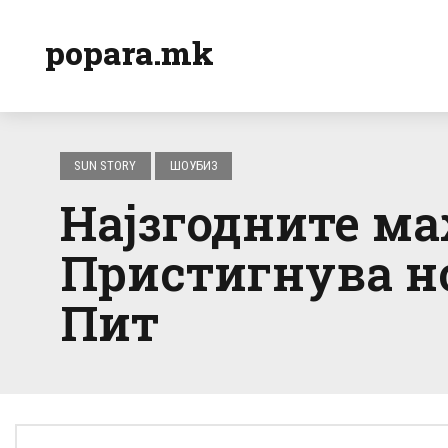
popara.mk
SUN STORY
ШОУБИЗ
Најзгодните ма
Пристигнува но
Пит