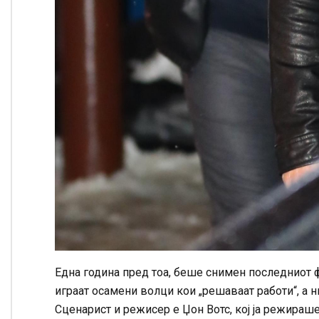
Една година пред тоа, беше снимен последниот фи
играат осамени волци кои „решаваат работи“, а ни
Сценарист и режисер е Џон Вотс, кој ја режираш