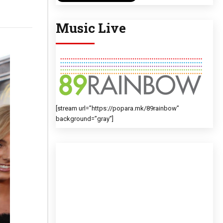
Music Live
[stream url=”https://popara.mk/89rainbow”
background=”gray”]