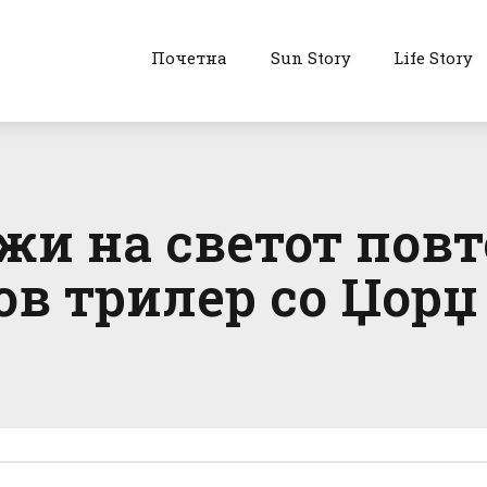
Почетна
Sun Story
Life Story
жи на светот повт
в трилер со Џорџ