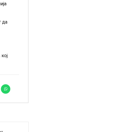
ија
т да
 кој