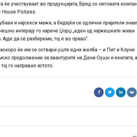
та ќе учествуваат во продукцијата, Бред со неговата компан
 House Pictures.
јубави и најсекси мажи, а бидејќи се одлични пријатели знаа
мнешно интервју го нарече Џорџ „еден од најжешките живи
 Ајде да се разбереме, тој е во право“.
наскоро ќе им се оствари уште една желба – и Пит и Клуни
ско продолжение за авантурите на Дени Оушн и екипата, а
тој го направил истото.