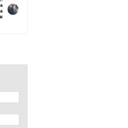
XT
а
та
ак