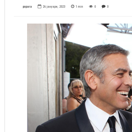
popara
26 јануари, 2023
1
min
0
0