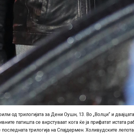
лм од трилогијата за Дени Оушн, 13. Во „Волци“ и двајцат
вните патишта се вкрстуваат кога ќе ја прифатат истата ра
е последната трилогија на Спајдермен. Холивудските лепот