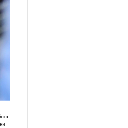
а
бота.
ани