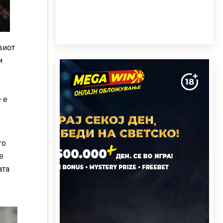
виот
и
 е
го
е
ата