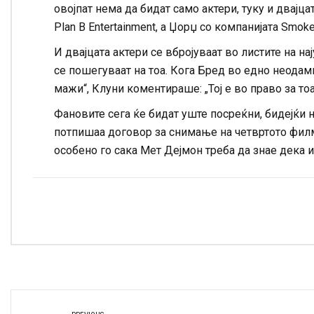
овојпат нема да бидат само актери, туку и двајца
Plan B Entertainment, а Џорџ со компанијата Smoke
И двајцата актери се вбројуваат во листите на на
се пошегуваат на тоа. Кога Бред во едно неода
мажи“, Клуни коментираше: „Тој е во право за тоа.
Фановите сега ќе бидат уште посреќни, бидејќи 
потпишаа договор за снимање на четвртото филм
особено го сака Мет Дејмон треба да знае дека и 