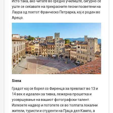
Исто така, ако читате во средно училиште, сигурно се
уште се сеќавате на прекрасните песни посветени на
Лаура од поетот Франческо Петрарка, кој е роден во
Арецо.
Siena
Градот кој се борел со Фиренца за превласт во 13 и
14 век е идеален за тивка, лежерна прошетка и
усовршување на вашиот фотографски талент.
Излезете надвор и потопете се во толпата локални
жители, туристи и студенти на Пјаца дел Кампо, а