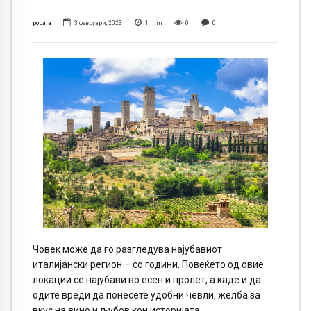
popara
3 февруари, 2023
1
min
0
0
Човек може да го разгледува најубавиот
италијански регион – со години. Повеќето од овие
локации се најубави во есен и пролет, а каде и да
одите вреди да понесете удобни чевли, желба за
вкус на вино и љубов кон историјата.