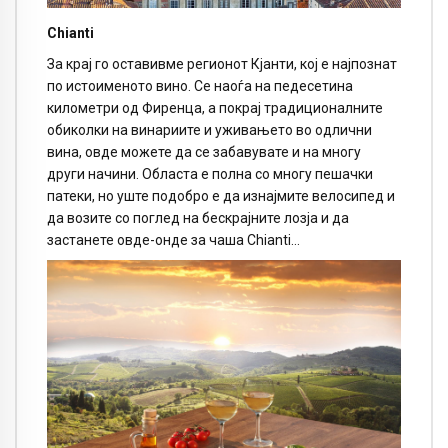
Chianti
За крај го оставивме регионот Кјанти, кој е најпознат
по истоименото вино. Се наоѓа на педесетина
километри од Фиренца, а покрај традиционалните
обиколки на винариите и уживањето во одлични
вина, овде можете да се забавувате и на многу
други начини. Областа е полна со многу пешачки
патеки, но уште подобро е да изнајмите велосипед и
да возите со поглед на бескрајните лозја и да
застанете овде-онде за чаша Chianti…