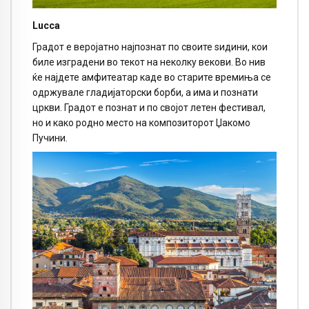
Lucca
Градот е веројатно најпознат по своите ѕидини, кои
биле изградени во текот на неколку векови. Во нив
ќе најдете амфитеатар каде во старите времиња се
одржувале гладијаторски борби, а има и познати
цркви. Градот е познат и по својот летен фестивал,
но и како родно место на композиторот Џакомо
Пучини.