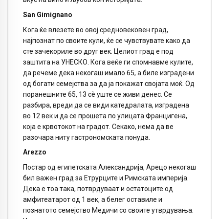
San Gimignano
Кога ќе влезете во овој средновековен град,
најпознат по своите кули, ќе се чувствувате како да
сте зачекориле во друг век. Целиот град е под
заштита на УНЕСКО. Кога веќе ги спомнавме кулите,
да речеме дека некогаш имало 65, а биле изградени
од богати семејства за да ја покажат својата моќ. Од
поранешните 65, 13 сè уште се живи денес. Се
разбира, вреди да се види катедралата, изградена
во 12 век и да се прошета по улицата Францигена,
која е крвотокот на градот. Секако, нема да ве
разочара ниту гастрономската понуда.
Arezzo
Постар од египетската Александрија, Арецо некогаш
бил важен град за Етрурците и Римската империја.
Дека е тоа така, потврдуваат и остатоците од
амфитеатарот од 1 век, а белег оставиле и
познатото семејство Медичи со своите утврдувања.