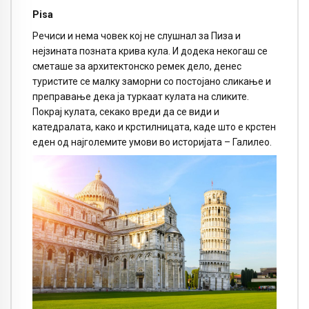
Pisa
Речиси и нема човек кој не слушнал за Пиза и
нејзината позната крива кула. И додека некогаш се
сметаше за архитектонско ремек дело, денес
туристите се малку заморни со постојано сликање и
преправање дека ја туркаат кулата на сликите.
Покрај кулата, секако вреди да се види и
катедралата, како и крстилницата, каде што е крстен
еден од најголемите умови во историјата – Галилео.