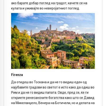
ако барате добар поглед на градот, качете се на
кулата и уживајте во неверојатниот поглед.
Firenza
Да отидеш во Тоскана и да не го видиш еден од
најубавите градови во светот е исто како да одиш во
Рим и да не го видиш папата. Овде, пред се, ќе ги
откриете ренесансните богатства како што се Давид
на Микеланџело, Венера на Ботичели, но и делата на