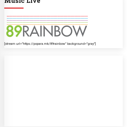
Music Live
[stream url=”https://popara.mk/89rainbow” background=”gray”]