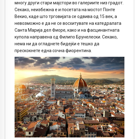
многу други стари мајстори во галериите низ градот.
Секако, неизбежна е и посетата на мостот Понте
Векио, каде што трговијата се одвива од 15 век, а
невозможно е да не се восхитувате на катедралата
Санта Марија дел Фиоре, како и на фасцинантната
купола направена од Филипо Брунелески. Секако,
нема ни да огладнете бидејќи е тешко да
прескокнете еднa сочна фиорентина.