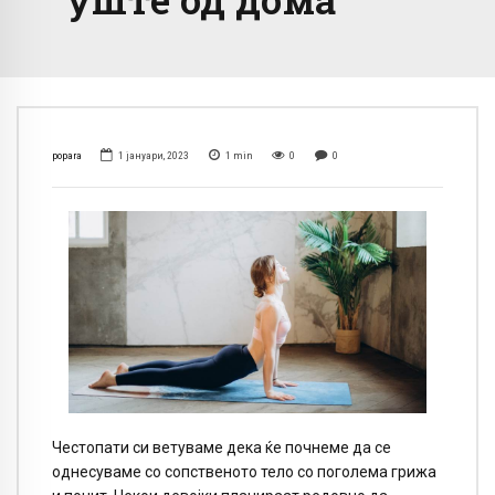
popara
1 јануари, 2023
1
min
0
0
Честопати си ветуваме дека ќе почнеме да се
однесуваме со сопственото тело со поголема грижа