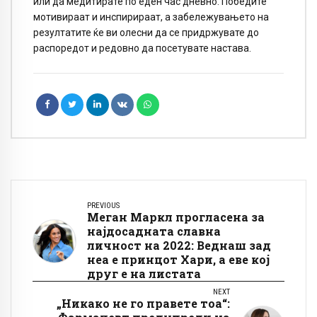
или да медитирате по еден час дневно. Победите
мотивираат и инспирираат, а забележувањето на
резултатите ќе ви олесни да се придржувате до
распоредот и редовно да посетувате настава.
PREVIOUS
Меган Маркл прогласена за
најдосадната славна
личност на 2022: Веднаш зад
неа е принцот Хари, а еве кој
друг е на листата
NEXT
„Никако не го правете тоа“: