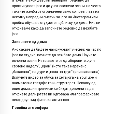
и почит. Некои девојки планираат редовно да
практикуваат јога и да учат сложени асани, но често
таквите желби се ограничени само со претплата на
неколку напредни сметки за јога на Инстаграм или
пробна обука во студиото најблиску до дома. Ние ви
откриваме како да започнете редовно да вежбате
јога.
Започнете од дома
Ако сакате да бидете најискусниот учесник на час по
јога во студио, почнете да вежбате дома. Научете
основни асани: Не плашете се од зборовите „куче
свртено надолу“, „кран“ (исто така наречено
„бакасана“) па дури и „поза на труп“ (или шавасана).
Вклучете видео за обука за хета јога на YouTube и
внимателно гледајте го инструкторот. Неколку од
овие домашни тренинзи ќе бидат доволни за да
откриете дали јогата ви одговара или преферирате
некој друг вид физичка активност.
Посебна атмосфера