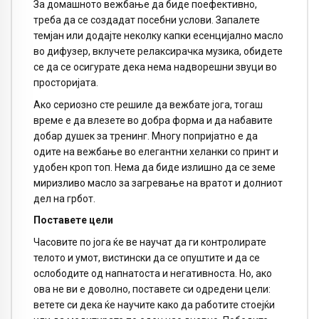
За домашното вежбање да биде поефективно,
треба да се создадат посебни услови. Запалете
темјан или додајте неколку капки есенцијално масло
во дифузер, вклучете релаксирачка музика, обидете
се да се осигурате дека нема надворешни звуци во
просторијата.
Ако сериозно сте решиле да вежбате јога, тогаш
време е да влезете во добра форма и да набавите
добар душек за тренинг. Многу попријатно е да
одите на вежбање во елегантни хеланки со принт и
удобен кроп топ. Нема да биде излишно да се земе
миризливо масло за загревање на вратот и долниот
дел на грбот.
Поставете цели
Часовите по јога ќе ве научат да ги контролирате
телото и умот, вистински да се опуштите и да се
ослободите од напнатоста и негативноста. Но, ако
ова не ви е доволно, поставете си одредени цели:
ветете си дека ќе научите како да работите стоејќи