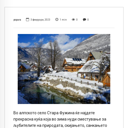
popara
3 февруари, 2023
1
min
0
0
Во алпското село Стара Фужина ќе најдете
прекрасна куќа која во зима нуди сместување за
љубителите на природата, скијањето, санкањето