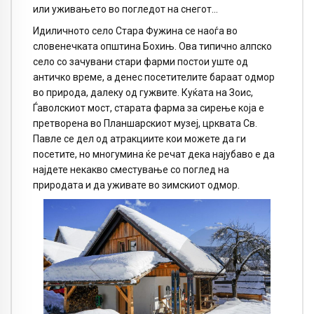
или уживањето во погледот на снегот…
Идиличното село Стара Фужина се наоѓа во
словенечката општина Бохињ. Ова типично алпско
село со зачувани стари фарми постои уште од
античко време, а денес посетителите бараат одмор
во природа, далеку од гужвите. Куќата на Зоис,
Ѓаволскиот мост, старата фарма за сирење која е
претворена во Планшарскиот музеј, црквата Св.
Павле се дел од атракциите кои можете да ги
посетите, но многумина ќе речат дека најубаво е да
најдете некакво сместување со поглед на
природата и да уживате во зимскиот одмор.