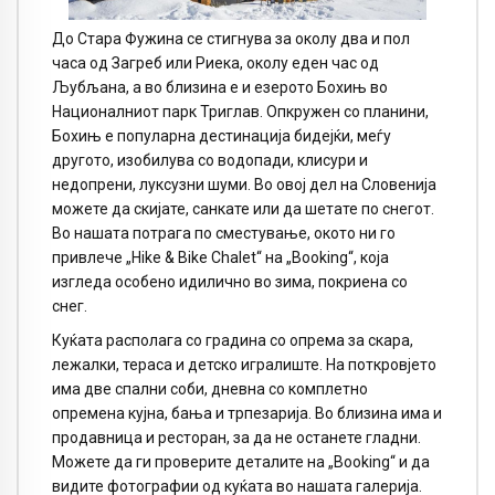
До Стара Фужина се стигнува за околу два и пол
часа од Загреб или Риека, околу еден час од
Љубљана, а во близина е и езерото Бохињ во
Националниот парк Триглав. Опкружен со планини,
Бохињ е популарна дестинација бидејќи, меѓу
другото, изобилува со водопади, клисури и
недопрени, луксузни шуми. Во овој дел на Словенија
можете да скијате, санкате или да шетате по снегот.
Во нашата потрага по сместување, окото ни го
привлече „Hike & Bike Chalet“ на „Booking“, која
изгледа особено идилично во зима, покриена со
снег.
Куќата располага со градина со опрема за скара,
лежалки, тераса и детско игралиште. На поткровјето
има две спални соби, дневна со комплетно
опремена кујна, бања и трпезарија. Во близина има и
продавница и ресторан, за да не останете гладни.
Можете да ги проверите деталите на „Booking“ и да
видите фотографии од куќата во нашата галерија.