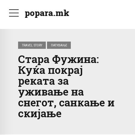
popara.mk
TRAVEL STORY
ПАТУВАЊЕ
Стара Фужина:
Куќа покрај
реката за
уживање на
снегот, санкање и
скијање