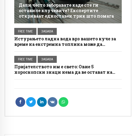
Дали често заборавате каде сте ги
оставиле клучевите? Експертите
откриваат едноставен трик што помага
FREE TIME
ЗАБАВА
Истурањето ладна вода врз вашето куче за
време на екстремна топлина може да
направи повеќе штета отколку корист
FREE TIME
ЗАБАВА
Пријателството им е свето: Овие 5
хороскопски знаци нема да ве остават на
цедило