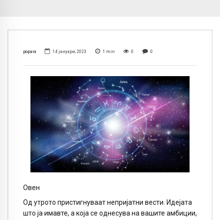
popara
14 јануари, 2023
1
min
0
0
Овен
Од утрото пристигнуваат непријатни вести. Идејата
што ја имавте, а која се однесува на вашите амбиции,