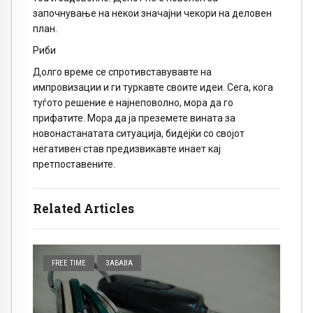
започнување на некои значајни чекори на деловен
план.
Риби
Долго време се спротивставувавте на
импровизации и ги туркавте своите идеи. Сега, кога
туѓото решение е најнеповолно, мора да го
прифатите. Мора да ја преземете вината за
новонастанатата ситуација, бидејќи со својот
негативен став предизвикавте инает кај
претпоставените.
Related Articles
FREE TIME
ЗАБАВА