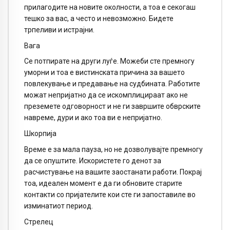
прилагодите на новите околности, а тоа е секогаш
тешко за вас, а често и невозможно. Бидете
трпеливи и истрајни.
Вага
Се потпирате на други луѓе. Можеби сте премногу
уморни и тоа е вистинската причина за вашето
повлекување и предавање на судбината. Работите
можат непријатно да се искомплицираат ако не
преземете одговорност и не ги завршите обврските
навреме, дури и ако тоа ви е непријатно.
Шкорпија
Време е за мала пауза, но не дозволувајте премногу
да се опуштите. Искористете го денот за
расчистување на вашите заостанати работи. Покрај
тоа, идеален момент е да ги обновите старите
контакти со пријателите кои сте ги запоставиле во
изминатиот период.
Стрелец