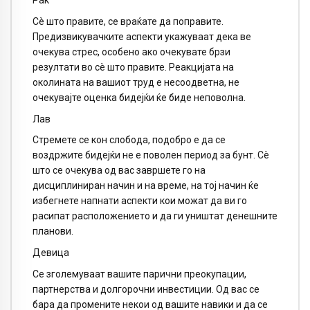
Рак
Сè што правите, се враќате да поправите.
Предизвикувачките аспекти укажуваат дека ве
очекува стрес, особено ако очекувате брзи
резултати во сè што правите. Реакцијата на
околината на вашиот труд е несоодветна, не
очекувајте оценка бидејќи ќе биде неповолна.
Лав
Стремете се кон слобода, подобро е да се
воздржите бидејќи не е поволен период за бунт. Сè
што се очекува од вас завршете го на
дисциплиниран начин и на време, на тој начин ќе
избегнете напнати аспекти кои можат да ви го
расипат расположението и да ги уништат денешните
планови.
Девица
Се зголемуваат вашите парични преокупации,
партнерства и долгорочни инвестиции. Од вас се
бара да промените некои од вашите навики и да се