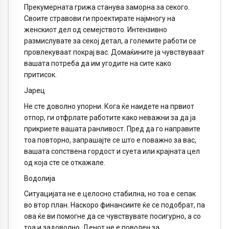
Прекумерната грижа станува заморна за секого.
Своите стравови ги проектирате најмногу на
женскиот дел од семејството. Интензивно
размислувате за секој детал, а големите работи се
провлекуваат покрај вас. Домаќините ја чувствуваат
вашата потреба да им угодите на сите како
притисок.
Јарец
Не сте доволно упорни. Кога ќе наидете на првиот
отпор, ги отфрлате работите како неважни за да ја
прикриете вашата ранливост. Пред да го направите
тоа повторно, запрашајте се што е поважно за вас,
вашата сопствена гордост и суета или крајната цел
од која сте се откажале.
Водолија
Ситуацијата не е целосно стабилна, но тоа е сепак
во втор план. Наскоро финансиите ќе се подобрат, па
ова ќе ви помогне да се чувствувате посигурно, а со
тоа и задоволно. Денот не е поволен за