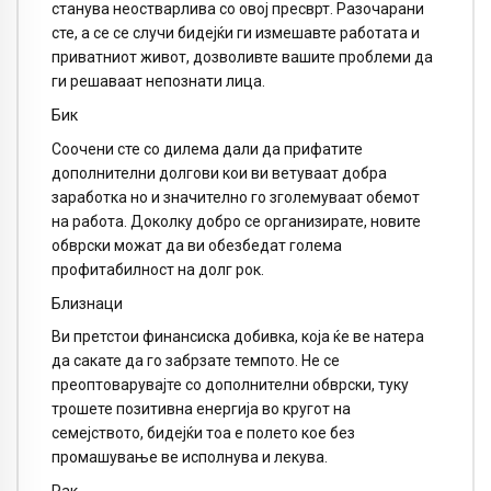
станува неостварлива со овој пресврт. Разочарани
сте, а се се случи бидејќи ги измешавте работата и
приватниот живот, дозволивте вашите проблеми да
ги решаваат непознати лица.
Бик
Соочени сте со дилема дали да прифатите
дополнителни долгови кои ви ветуваат добра
заработка но и значително го зголемуваат обемот
на работа. Доколку добро се организирате, новите
обврски можат да ви обезбедат голема
профитабилност на долг рок.
Близнаци
Ви претстои финансиска добивка, која ќе ве натера
да сакате да го забрзате темпото. Не се
преоптоварувајте со дополнителни обврски, туку
трошете позитивна енергија во кругот на
семејството, бидејќи тоа е полето кое без
промашување ве исполнува и лекува.