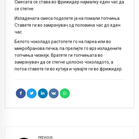
Смесата се става во фрижидер најмалку еден час да
се стегне.
Изладената смеса поделете ја на помали топчиња.
Ставете ги во замрзнувач од половина час до еден
час.
Белото чоколадо растопете го на пареа или во
микробранова печка, па прелијте го врз изладените
топчиња чизкејк. Вратете ги топчињата во
замрзнувач да се стегне целосно чоколадото, а
потоа ставете ги во кутија и чувајте ги во фрижидер.
PREVIOUS