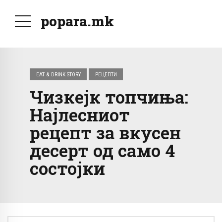
popara.mk
EAT & DRINK STORY
РЕЦЕПТИ
Чизкејк топчиња:
Најлесниот
рецепт за вкусен
десерт од само 4
состојки