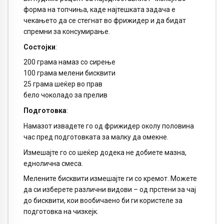
форма на топчиња, каде најтешката задача е
чекањето да се стегнат во фрижидер и да бидат
спремни за консумирање.
Состојки
:
200 грама намаз со сирење
100 грама мелени бисквити
25 грама шеќер во прав
бело чоколадо за прелив
Подготовка
:
Намазот извадете го од фрижидер околу половина
час пред подготовката за малку да омекне.
Измешајте го со шеќер додека не добиете мазна,
еднолична смеса.
Мелените бисквити измешајте ги со кремот. Можете
да си изберете различни видови – од прстени за чај
до бисквити, кои вообичаено би ги користеле за
подготовка на чизкејк.