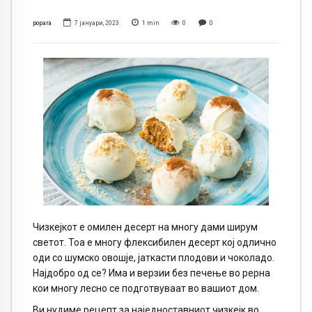
popara
7 јануари, 2023
1
min
0
0
Чизкејкот е омилен десерт на многу дами ширум
светот. Тоа е многу флексибилен десерт кој одлично
оди со шумско овошје, јаткасти плодови и чоколадо.
Најдобро од се? Има и верзии без печење во рерна
кои многу лесно се подготвуваат во вашиот дом.
Ви нудиме рецепт за наједноставниот чизкејк во