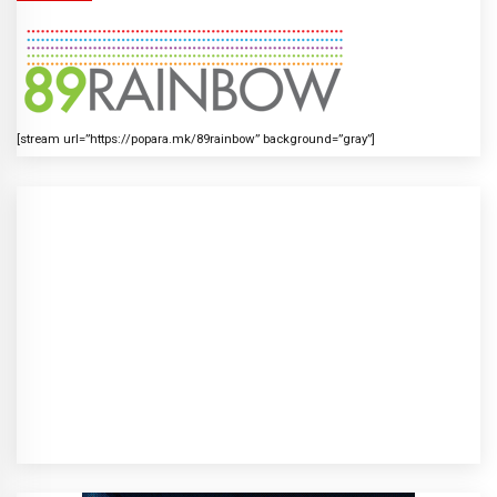
[stream url=”https://popara.mk/89rainbow” background=”gray”]