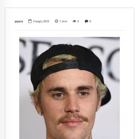
popara
3 март, 2023
1
min
0
0