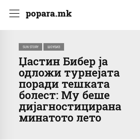
popara.mk
SUN STORY
ШОУБИЗ
Џастин Бибер ја
одложи турнејата
поради тешката
болест: Му беше
дијагностицирана
минатото лето