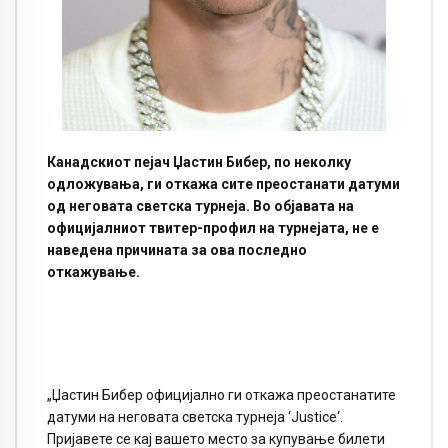
Канадскиот пејач Џастин Бибер, по неколку
одложувања, ги откажа сите преостанати датуми
од неговата светска турнеја. Во објавата на
официјалниот твитер-профил на турнејата, не е
наведена причината за ова последно
откажување.
„Џастин Бибер официјално ги откажа преостанатите
датуми на неговата светска турнеја ‘Justice‘.
Пријавете се кај вашето место за купување билети