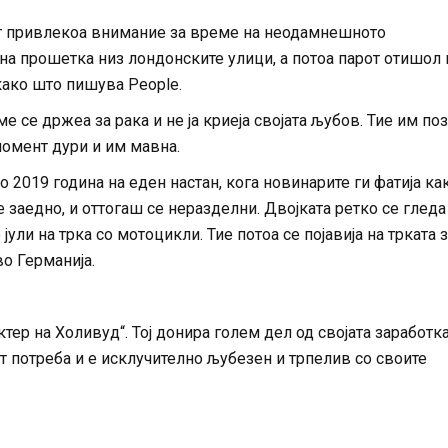
нт привлекоа внимание за време на неодамнешното
на прошетка низ лондонските улици, а потоа парот отишол 
како што пишува People.
е се држеа за рака и не ја криеја својата љубов. Тие им по
момент дури и им мавна.
 2019 година на еден настан, кога новинарите ги фатија ка
е заедно, и оттогаш се неразделни. Двојката ретко се гледа
јули на трка со мотоцикли. Тие потоа се појавија на трката 
во Германија.
актер на Холивуд“. Тој донира голем дел од својата заработк
т потреба и е исклучително љубезен и трпелив со своите