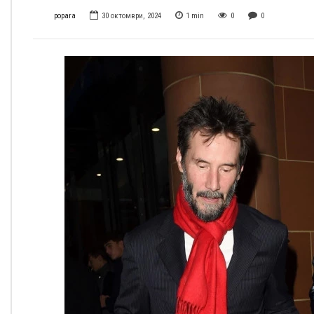
popara
30 октомври, 2024
1
min
0
0