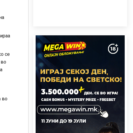
на
зираа
ко се
 во
за
а во