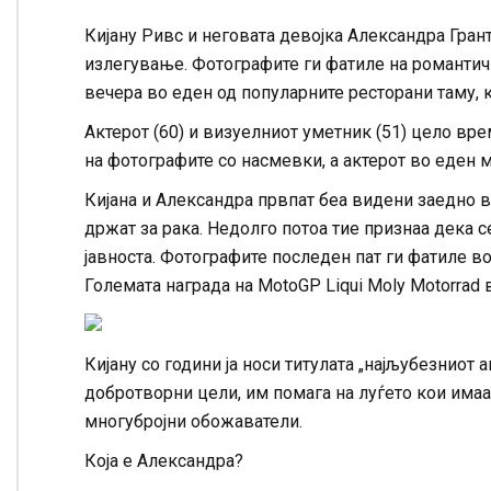
Кијану Ривс и неговата девојка Александра Гра
излегување. Фотографите ги фатиле на романтич
вечера во еден од популарните ресторани таму, 
Актерот (60) и визуелниот уметник (51) цело врем
на фотографите со насмевки, а актерот во еден 
Кијана и Александра првпат беа видени заедно во
држат за рака. Недолго потоа тие признаа дека с
јавноста. Фотографите последен пат ги фатиле во 
Големата награда на MotoGP Liqui Moly Motorrad 
Кијану со години ја носи титулата „најљубезниот 
добротворни цели, им помага на луѓето кои имаа
многубројни обожаватели.
Која е Александра?