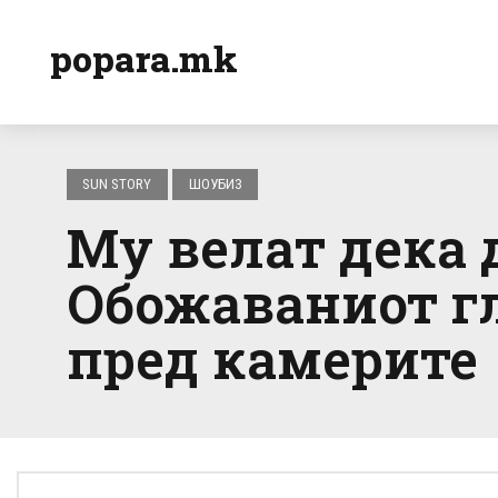
popara.mk
SUN STORY
ШОУБИЗ
Му велат дека д
Обожаваниот гл
пред камерите