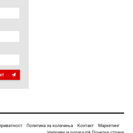
NT
приватност
Политика за колачиња
Контакт
Маркетинг
Направи ја popara.mk Почетна страна