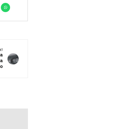
XT
ја
 а
о