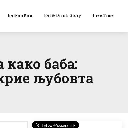
BalkanKan
Eat & Drink Story
Free Time
 како баба:
 крие љубовта