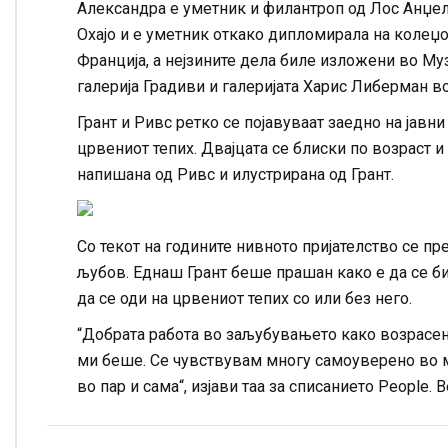
Александра е уметник и филантроп од Лос Анџеле
Охајо и е уметник откако дипломирала на колеџ
Франција, а нејзините дела биле изложени во Му
галерија Градиви и галеријата Харис Либерман в
Грант и Ривс ретко се појавуваат заедно на јавни
црвениот тепих. Двајцата се блиски по возраст и 
напишана од Ривс и илустрирана од Грант.
Со текот на годините нивното пријателство се пре
љубов. Еднаш Грант беше прашан како е да се бид
да се оди на црвениот тепих со или без него.
“Добрата работа во заљубувањето како возрасен 
ми беше. Се чувствувам многу самоуверено во м
во пар и сама“, изјави таа за списанието People.