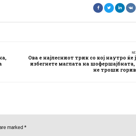
NE
на,
Ова е најлесниот трик со кој наутро ќе 
а
избегнете маглата на шофершајбната,
не троши горив
 are marked *