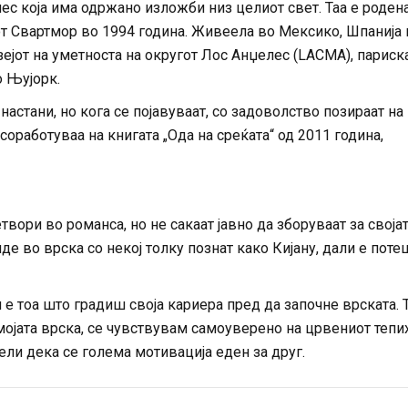
с која има одржано изложби низ целиот свет. Таа е роден
от Свартмор во 1994 година. Живеела во Мексико, Шпанија 
зејот на уметноста на округот Лос Анџелес (LACMA), париск
о Њујорк.
 настани, но кога се појавуваат, со задоволство позираат на
соработуваа на книгата „Ода на среќата“ од 2011 година,
твори во романса, но не сакаат јавно да зборуваат за своја
е во врска со некој толку познат како Кијану, дали е пот
е тоа што градиш своја кариера пред да започне врската. 
ојата врска, се чувствувам самоуверено на црвениот тепи
 Вели дека се голема мотивација еден за друг.