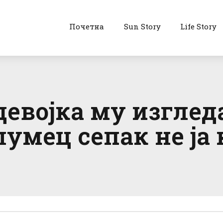
Почетна
Sun Story
Life Story
евојка му изгледа
умец сепак не ја