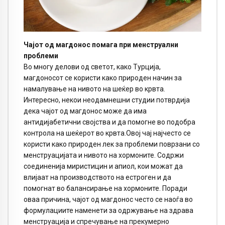
Чајот од магдонос помага при менструални
проблеми
Во многу делови од светот, како Турција,
магдоносот се користи како природен начин за
намалување на нивото на шеќер во крвта.
Интересно, некои неодамнешни студии потврдија
дека чајот од магдонос може да има
антидијабетични својства и да помогне во подобра
контрола на шеќерот во крвта.Овој чај најчесто се
користи како природен лек за проблеми поврзани со
менструацијата и нивото на хормоните. Содржи
соединенија миристицин и апиол, кои можат да
влијаат на производството на естроген и да
помогнат во балансирање на хормоните. Поради
оваа причина, чајот од магдонос често се наоѓа во
формулациите наменети за одржување на здрава
менструација и спречување на прекумерно