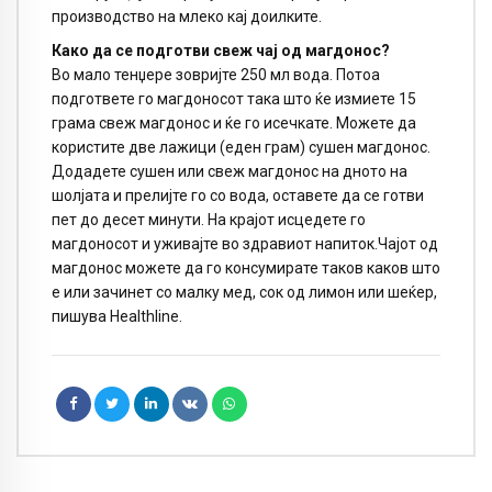
производство на млеко кај доилките.
Како да се подготви свеж чај од магдонос?
Во мало тенџере зовријте 250 мл вода. Потоа
подгответе го магдоносот така што ќе измиете 15
грама свеж магдонос и ќе го исечкате. Можете да
користите две лажици (еден грам) сушен магдонос.
Додадете сушен или свеж магдонос на дното на
шолјата и прелијте го со вода, оставете да се готви
пет до десет минути. На крајот исцедете го
магдоносот и уживајте во здравиот напиток.Чајот од
магдонос можете да го консумирате таков каков што
е или зачинет со малку мед, сок од лимон или шеќер,
пишува Healthline.