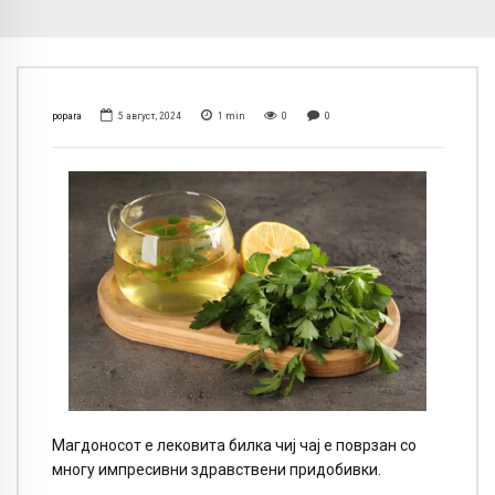
popara
5 август, 2024
1
min
0
0
Магдоносот е лековита билка чиј чај е поврзан со
многу импресивни здравствени придобивки.