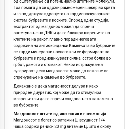
од оштетување од потенцијално штетните молекули.
Тоа помага да се одржи рамномерен шеќер во крвта
и го поддржува здравјето на кардиоваскуларниот
систем, бубрезите и коските. Според една студија,
екстрактот од магдонос можел да спречи
оштетување на ДНК и да го блокира ширењето на
клетките на ракот, главно поради неговата
содржина на антиоксиданси.Камењата во бубрезите
се тврди минерални наслаги кои се формираат во
бубрезите и предизвикуваат силна, остра болка во
грбот, рамото и стомакот. Некои истражувања
сугерираат дека магдоносот може да помогне во
спречување на камења во бубрезите.
Докажано е дека магдоносот делува и како
природен диуретик, кој може да го стимулира
мокрењето и да го спречи создавањето на камења
во бубрезите.
Магдоносот штити од инфекции и пневмонија
Магдоносот е богат со витамин Ц, всушност 1/4
чаша содржи речиси 20 mg витамин Ц, што е околу