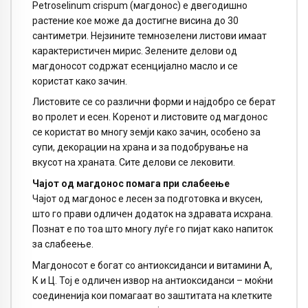
Petroselinum crispum (магдонос) е двегодишно
растение кое може да достигне висина до 30
сантиметри. Нејзините темнозелени листови имаат
карактеристичен мирис. Зелените делови од
магдоносот содржат есенцијално масло и се
користат како зачин.
Листовите се со различни форми и најдобро се берат
во пролет и есен. Коренот и листовите од магдонос
се користат во многу земји како зачин, особено за
супи, декорации на храна и за подобрување на
вкусот на храната. Сите делови се лековити.
Чајот од магдонос помага при слабеење
Чајот од магдонос е лесен за подготовка и вкусен,
што го прави одличен додаток на здравата исхрана.
Познат е по тоа што многу луѓе го пијат како напиток
за слабеење.
Магдоносот е богат со антиоксиданси и витамини А,
К и Ц. Тој е одличен извор на антиоксиданси – моќни
соединенија кои помагаат во заштитата на клетките