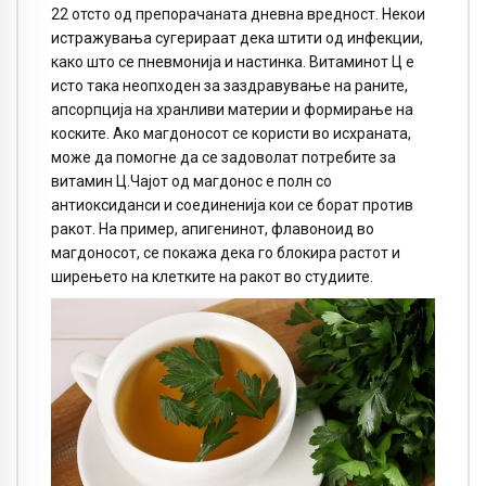
22 отсто од препорачаната дневна вредност. Некои
истражувања сугерираат дека штити од инфекции,
како што се пневмонија и настинка. Витаминот Ц е
исто така неопходен за заздравување на раните,
апсорпција на хранливи материи и формирање на
коските. Ако магдоносот се користи во исхраната,
може да помогне да се задоволат потребите за
витамин Ц.Чајот од магдонос е полн со
антиоксиданси и соединенија кои се борат против
ракот. На пример, апигенинот, флавоноид во
магдоносот, се покажа дека го блокира растот и
ширењето на клетките на ракот во студиите.