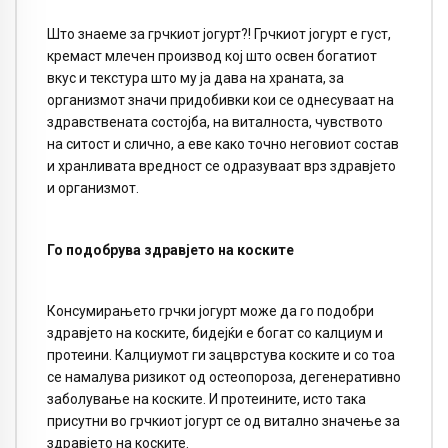
Што знаеме за грчкиот јогурт?! Грчкиот јогурт е густ,
кремаст млечен производ кој што освен богатиот
вкус и текстура што му ја дава на храната, за
организмот значи придобивки кои се однесуваат на
здравствената состојба, на виталноста, чувството
на ситост и слично, а еве како точно неговиот состав
и хранливата вредност се одразуваат врз здравјето
и организмот.
Го подобрува здравјето на коските
Консумирањето грчки јогурт може да го подобри
здравјето на коските, бидејќи е богат со калциум и
протеини. Калциумот ги зацврстува коските и со тоа
се намалува ризикот од остеопороза, дегенеративно
заболување на коските. И протеините, исто така
присутни во грчкиот јогурт се од витално значење за
здравјето на коските.