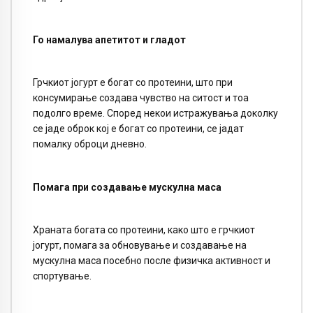
Го намалува апетитот и гладот
Грчкиот јогурт е богат со протеини, што при
консумирање создава чувство на ситост и тоа
подолго време. Според некои истражувања доколку
се јаде оброк кој е богат со протеини, се јадат
помалку оброци дневно.
Помага при создавање мускулна маса
Храната богата со протеини, како што е грчкиот
јогурт, помага за обновување и создавање на
мускулна маса посебно после физичка активност и
спортување.