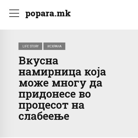
popara.mk
LIFE STORY
ИСХРАНА
Вкусна
намирница која
може многу да
придонесе во
процесот на
слабеење