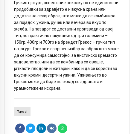
Грчкиот јогурт, освен овие неколку но не единствени
придобивки за здравјето е и вкусна храна или
додаток на секој оброк, што може да се комбинира
за појадок, ужина, ручек или вечера во вкус по
желба. На пазарот се достапни производи од овој
тип, во практично пакување од три големини –
150гр, 400гр и 700гр на брендот Грекос – грчки тип
на јогурт. Грекос е совршен избор за оброк што може
да се консумира самостојно, за вистинско кремасто
задоволство, или да се комбинира со овошје,
јаткасти плодови и житарки, како и да се користи за
вкусни креми, десерти и ужини. Уживањето во
Грекос може да биде во склад со здравата и
урамнотежена исхрана.
Topvest