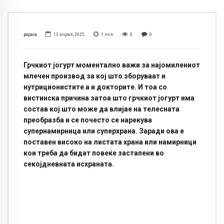
popara
13 април, 2025
1
min
0
0
Грчкиот јогурт моментално важи за најомилениот
млечен производ за кој што зборуваат и
нутриционистите а и докторите. И тоа со
вистинска причина затоа што грчкиот јогурт има
состав кој што може да влијае на телесната
преобразба и се почесто се нарекува
супернамирница или суперхрана. Заради ова е
поставен високо на листата храна или намирници
кои треба да бидат повеќе застапени во
секојдневната исхраната.