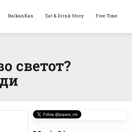
BalkanKan
Eat & Drink Story
Free Time
во светот?
ади