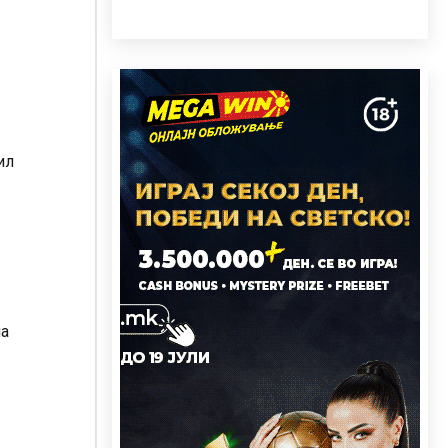
ил
ма