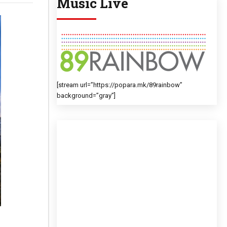
Music Live
[stream url=”https://popara.mk/89rainbow”
background=”gray”]