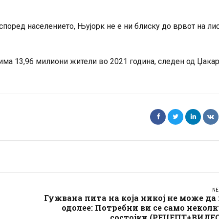
според населението, Њујорк не е ни блиску до врвот на лис
 има 13,96 милиони жители во 2021 година, следен од Џакар
NE
Гужвана пита на која никој не може да
одолее: Потребни ви се само некол
состојки (РЕЦЕПТ+ВИДЕО