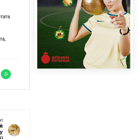
тата.
та,
XT
 ѝ
ку
)