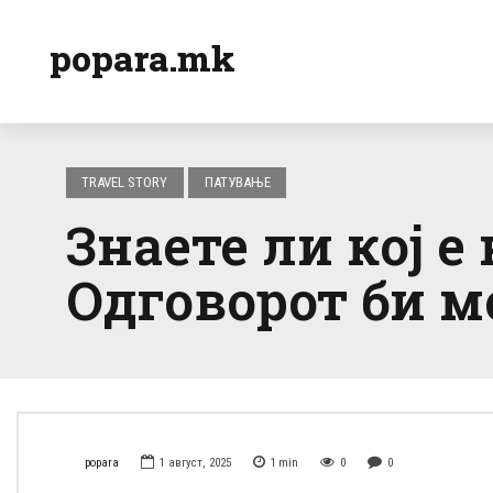
popara.mk
TRAVEL STORY
ПАТУВАЊЕ
Знаете ли кој е
Одговорот би м
popara
1 август, 2025
1
min
0
0