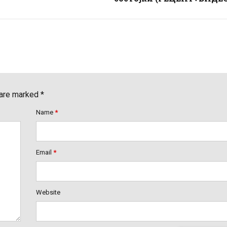
 are marked *
Name
*
Email
*
Website