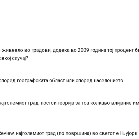
 живеело во градови, додека во 2009 година тој процент б
секој случај?
според географската област или според населението.
најголемиот град, постои теорија за тоа колкаво влијание и
Review, најголемиот град (по површина) во светот е Њујорк.