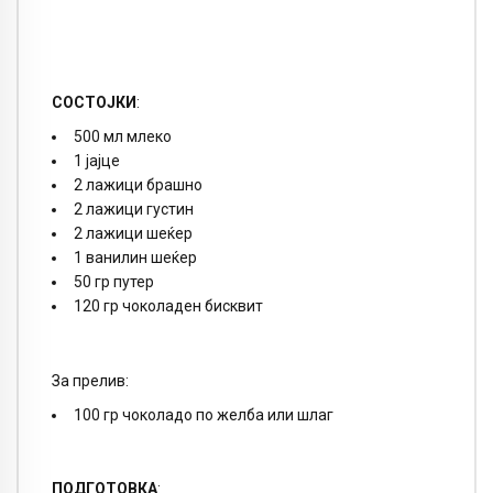
СОСТОЈКИ
:
500 мл млеко
1 јајце
2 лажици брашно
2 лажици густин
2 лажици шеќер
1 ванилин шеќер
50 гр путер
120 гр чоколаден бисквит
За прелив:
100 гр чоколадо по желба или шлаг
ПОДГОТОВКА
: