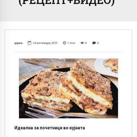
popara
14 септември, 2025
1
min
0
0
Идеална за почетници во кујната