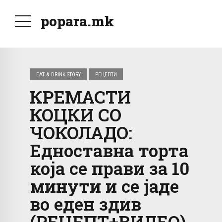
popara.mk
EAT & DRINK STORY
РЕЦЕПТИ
КРЕМАСТИ
КОЦКИ СО
ЧОКОЛАДО:
Едноставна торта
која се прави за 10
минути и се јаде
во еден здив
(РЕЦЕПТ+ВИДЕО)