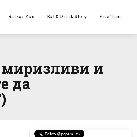
BalkanKan
Eat & Drink Story
Free Time
 миризливи и
е да
)