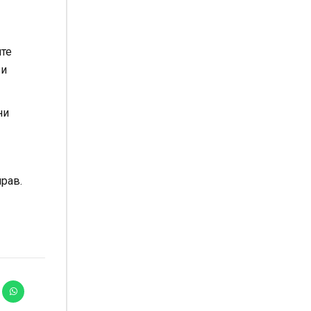
ите
 и
ни
рав.