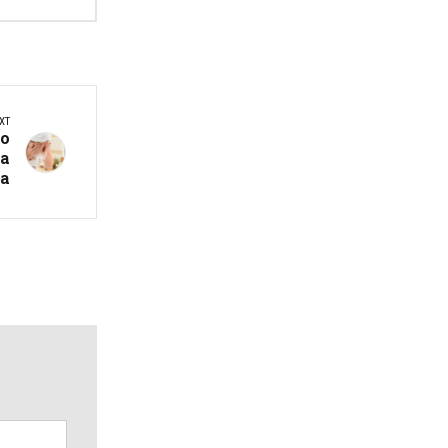
XT
о
та
а