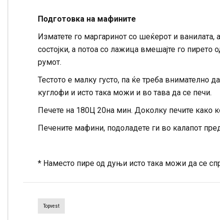
Подготовка на мафините
Изматете го маргаринот со шеќерот и ванилата, а 
состојки, а потоа со лажица вмешајте го пирето о
румот.
Тестото е малку густо, па ќе треба внимателно д
куглофи и исто така можи и во тава да се печи.
Печете на 180Ц 20на мин. Доколку печите како к
Печените мафини, подоладете ги во калапот пред
* Наместо пире од дуњи исто така можи да се спре
Topvest