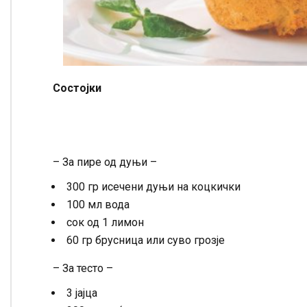
Состојки
– За пире од дуњи –
300 гр исечени дуњи на коцкички
100 мл вода
сок од 1 лимон
60 гр брусница или суво грозје
– За тесто –
3 јајца