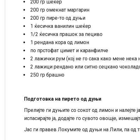
200 гр шеќер
200 гр омекнат маргарин
200 гр пире-то од дуњи
1 ќесичка ванилин шеќер
1/2 ќесичка прашок за пециво
1 рендана кора од лимон
по прстофат цимет и каранфилче
2 лажички рум (кој не го сака како мене нека н
2 лажици рендано или ситно сецкано чоколад
250 гр брашно
Подготовка на пирето од дуњи
Прелијте ги дуњите со сокот од лимон и налејте 
испасирајте ја, додајте го сувото овошје, измешајт
Јас ги правев Локумите од дуњи на Лили, па од 