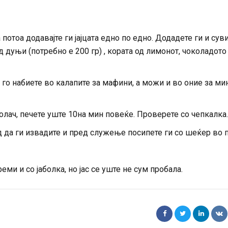
потоа додавајте ги јајцата едно по едно. Додадете ги и сув
д дуњи (потребно е 200 гр) , кората од лимонот, чоколадото
а го набиете во калапите за мафини, а можи и во оние за ми
олач, печете уште 10на мин повеќе. Проверете со чепкалка.
 да ги извадите и пред служење посипете ги со шеќер во п
ми и со јаболка, но јас се уште не сум пробала.