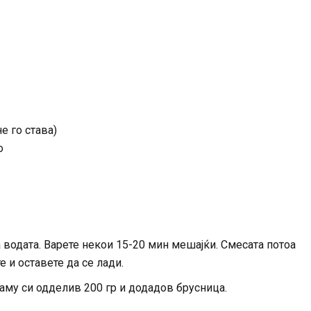
е го става)
о
ја водата. Варете некои 15-20 мин мешајќи. Смесата потоа
е и оставете да се лади.
таму си одделив 200 гр и додадов брусница.