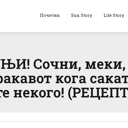
Почетна
Sun Story
Life Story
И! Сочни, меки,
ракавот кога сакат
 некого! (РЕЦЕПТ