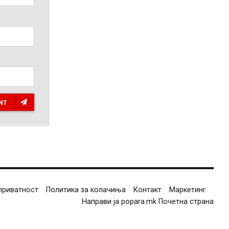
NT
приватност
Политика за колачиња
Контакт
Маркетинг
Направи ја popara.mk Почетна страна