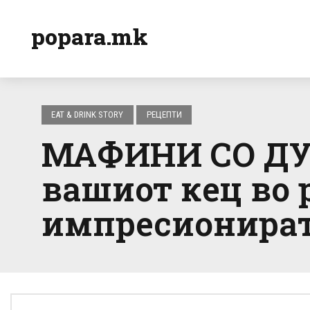
popara.mk
EAT & DRINK STORY
РЕЦЕПТИ
МАФИНИ СО ДУЊ
вашиот кец во 
импресионирате