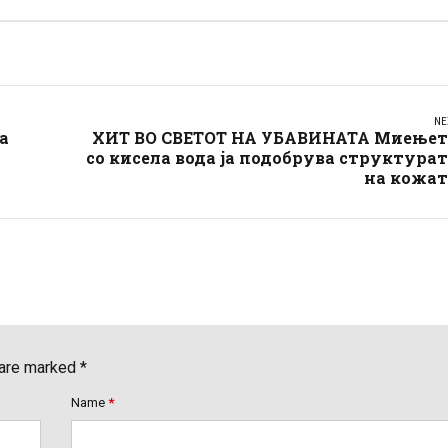
NE
а
ХИТ ВО СВЕТОТ НА УБАВИНАТА Миењет
со кисела вода ја подобрува структура
на кожат
 are marked *
Name
*