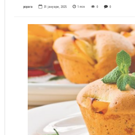
popara
31 јануари, 2025
1
min
0
0