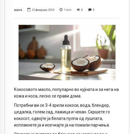
popara
22 февруари, 2026
1
min
0
0
Кокосовото масло, популарно во кујната и за нега на
кожа и коса, лесно се прави дома.
Потребни ви се 3-4 зрели кокоси, вода, блендер,
цедалка, голем сад, лажица и чекан. Скршете го
кокосот, одвојте ја белата пулпа од лушпата,
исплакнете ја и исечкајте ја на помали парчиња.