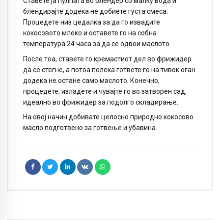
Ставете ја пулпата во блендер со малку вода и
блендирајте додека не добиете густа смеса.
Процедете низ цедалка за да го извадите
кокосовото млеко и оставете го на собна
температура 24 часа за да се одвои маслото.
После тоа, ставете го кремастиот дел во фрижидер
да се стегне, а потоа полека гответе го на тивок оган
додека не остане само маслото. Конечно,
процедете, изладете и чувајте го во затворен сад,
идеално во фрижидер за подолго складирање.
На овој начин добивате целосно природно кокосово
масло подготвено за готвење и убавина.