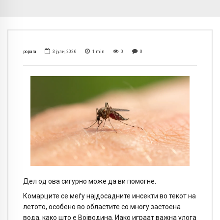
popara
3 јули, 2026
1
min
0
0
Дел од ова сигурно може да ви помогне.
Комарците се меѓу најдосадните инсекти во текот на
летото, особено во областите со многу застоена
вода, како што е Војводина. Иако играат важна улога