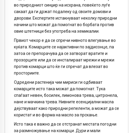
во природниот синџир на исхрана, повеќето луѓе
сакаат да ги држат подалеку од своите домови и
дворови. Експертите истакнуваат неколку природни
начини што можат да помогнат во борбата против
овие штетници без употреба на хемикалии.
Првиот чекор е да се спречи нивното влегување во
куќата. Комарците се најактивни по зајдисонце, па
затоа се препорачува да се затворат вратите и
прозорците или да се инсталираат мрежи и мрежи
против комарци што ќе ги спречат да влезат во
просториите.
Одредени растенија чии мириси ги одбиваат
комарците исто така можат да помогнат. Тука
спаѓаат невен, босилек, лимонова трева, цитронела,
нане и мачкина трева. Нивните есенцијални масла
дејствуваат како природни репеленти, а можат да се
користат и во форма на масло за прскање.
Исто така е важно да се отстранат местата погодни
за размножување на комарци. Дури и мали