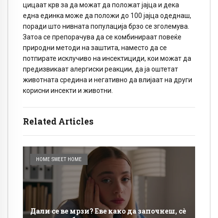
цицаат крв за да можат да положат јајца и дека
една единка може да положи до 100 јајца одеднаш,
поради што нивната популација брзо се зголемува.
Затоа се препорачува да се комбинираат повеќе
природни методи на заштита, наместо да се
потпирате исклучиво на инсектициди, кои можат да
предизвикаат алергиски реакции, да ја оштетат
животната средина и негативно да влијаат на други
корисни инсекти и животни.
Related Articles
HOME SWEET HOME
Дали сe ве мрзи? Еве како да започнеш, сè