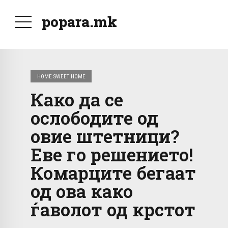
popara.mk
HOME SWEET HOME
Како да се
ослободите од
овие штетници?
Еве го решението!
Комарците бегаат
од ова како
ѓаволот од крстот