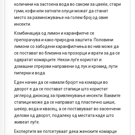
количини на застоена вода во саксии за цвеќе, стари
гуми, кофи или затнати олуци можат да станат
место за размножување на голем број од овие
инсекти.
Комбинација од лимон и каранфилче се
препорачува и како природна заштита. Половини
лимони со забодени каранфилчиња во нив може да
се постават во близина на прозорци и врати за да се
одвратат комарците. Некои луѓе користат и
домашни спрејови направени од лук и кромид, лути
пиперки и вода.
Еден начин да се намали бројот на комарци во
дворот е да се постават стапици што користат
јаглерод диоксид за привлекување инсекти. Ваквите
стапици може да се направат од пластично шише,
шеќер, вода и квасец, а се поставуваат во засенчени
делови од дворот, подалеку од местата каде што
живеат луѓе.
Експертите ве потсетуваат дека женските комарци