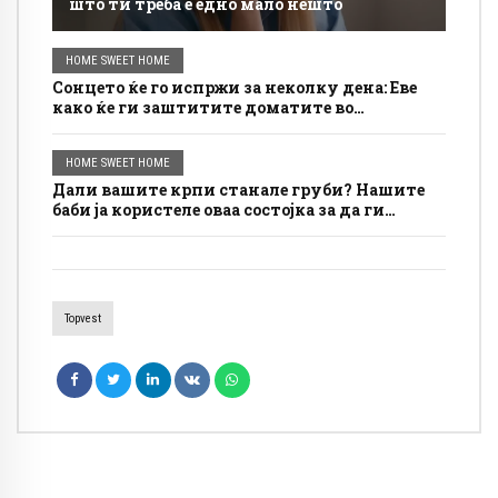
што ти треба е едно мало нешто
HOME SWEET HOME
Сонцето ќе го испржи за неколку дена: Еве
како ќе ги заштитите доматите во
најжешките денови
HOME SWEET HOME
Дали вашите крпи станале груби? Нашите
баби ја користеле оваа состојка за да ги
направат меки.
Topvest