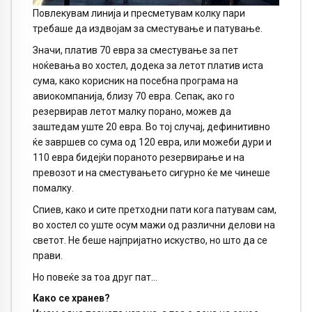
Повлекувам линија и пресметувам колку пари
требаше да издвојам за сместување и патување.
Значи, платив 70 евра за сместување за пет
ноќевања во хостел, додека за летот платив иста
сума, како корисник на посебна програма на
авиокомпанија, близу 70 евра. Сепак, ако го
резервирав летот малку порано, можев да
заштедам уште 20 евра. Во тој случај, дефинитивно
ќе завршев со сума од 120 евра, или можеби дури и
110 евра бидејќи пораното резервирање и на
превозот и на сместувањето сигурно ќе ме чинеше
помалку.
Спиев, како и сите претходни пати кога патувам сам,
во хостел со уште осум мажи од различни делови на
светот. Не беше најпријатно искуство, но што да се
прави.
Но повеќе за тоа друг пат…
Како се хранев?