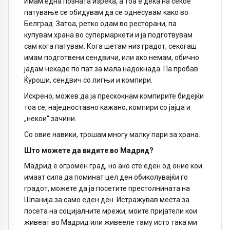
Имам една позната изрека, а тоа е дека на секое
патување се обидувам да се однесувам како во
Белград. Затоа, ретко одам во ресторани, па
купувам храна во супермаркети и ја подготвувам
сам кога патувам. Кога шетам низ градот, секогаш
имам подготвени сендвичи, или ако немам, обично
јадам некаде по пат за мала надокнада. Па пробав
Ќуроши, сендвич со лигњи и компири.
Искрено, можев да ја прескокнам компирите бидејќи
тоа се, наједноставно кажано, компири со јајца и
„некои“ зачини.
Со овие навики, трошам многу малку пари за храна.
Што можете да видите во Мадрид?
Мадрид е огромен град, но ако сте еден од оние кои
имаат сила да поминат цел ден обиколувајќи го
градот, можете да ја посетите престолнината на
Шпанија за само еден ден. Истражував места за
посета на социјалните мрежи, моите пријатели кои
живеат во Мадрид или живееле таму исто така ми