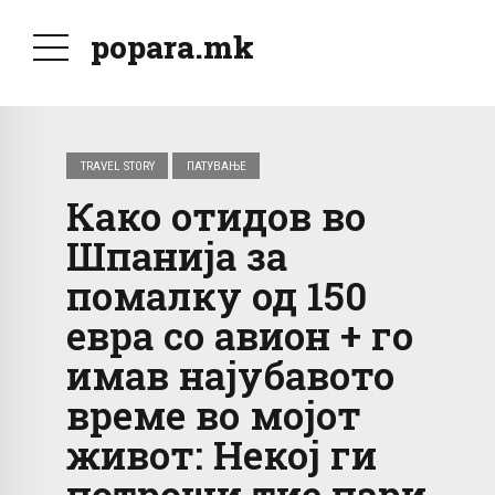
popara.mk
TRAVEL STORY
ПАТУВАЊЕ
Како отидов во
Шпанија за
помалку од 150
евра со авион + го
имав најубавото
време во мојот
живот: Некој ги
потроши тие пари