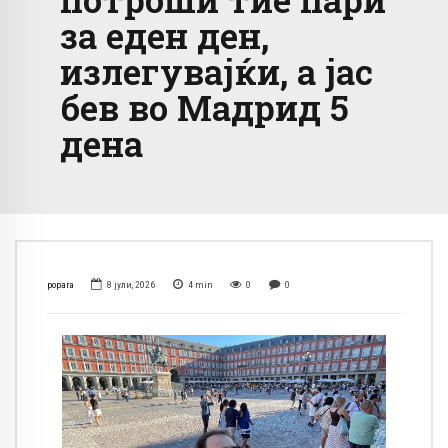
за еден ден,
излегувајќи, а јас
бев во Мадрид 5
дена
popara
8 јули, 2026
4
min
0
0