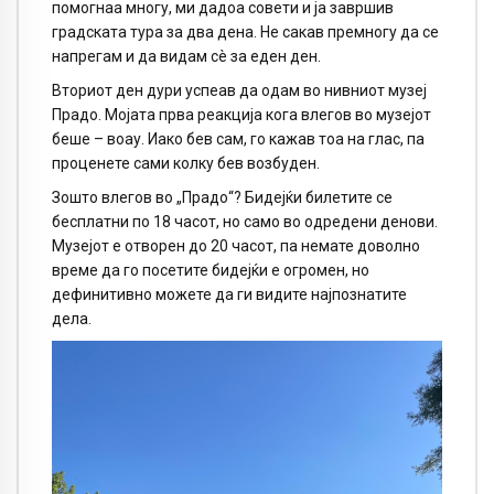
помогнаа многу, ми дадоа совети и ја завршив
градската тура за два дена. Не сакав премногу да се
напрегам и да видам сè за еден ден.
Вториот ден дури успеав да одам во нивниот музеј
Прадо. Мојата прва реакција кога влегов во музејот
беше – воау. Иако бев сам, го кажав тоа на глас, па
проценете сами колку бев возбуден.
Зошто влегов во „Прадо“? Бидејќи билетите се
бесплатни по 18 часот, но само во одредени денови.
Музејот е отворен до 20 часот, па немате доволно
време да го посетите бидејќи е огромен, но
дефинитивно можете да ги видите најпознатите
дела.