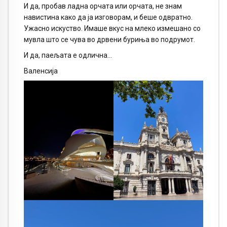
И да, пробав ладна орчата или орчата, не знам
навистина како да ја изговорам, и беше одвратно.
Ужасно искуство. Имаше вкус на млеко измешано со
мувла што се чува во дрвени буриња во подрумот.
И да, паељата е одлична…
Валенсија