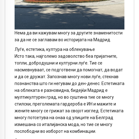
Нема да ви кажувам многу за другите знаменитости
за да не се заглавам во историјата на Мадрид.
Луѓе, естетика, култура на облекување
Исто така, најголемо задоволство беа пријатните,
топли, добродушни и културни луѓе. Тие се
насмевнуваат, се подготвени да помогнат, да водат
и да се дружат. Запознав многу нови луѓе, стекнав
познанства што ги негувам до ден-денес. Естетиката
на облеката е разновидна, бидејќи Мадрид е
мултикултурен град, но во суштина тие се многу
стилски, преголемата гардероба е ИН и мажите и
жените многу се грижат за својот изглед. Естетиката
многу потсетува на онаа од улиците на Белград
измешана со италијанска мода, но тие се многу
послободни во изборот на комбинации.