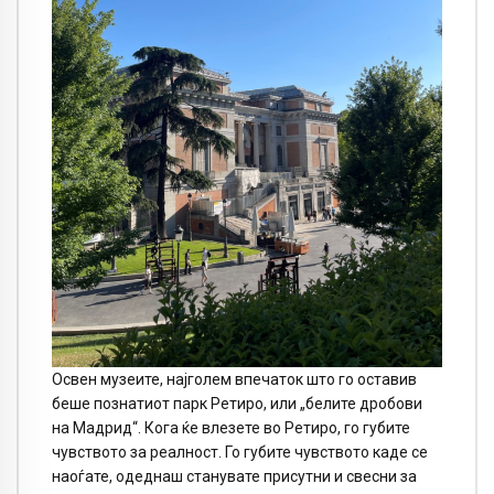
Освен музеите, најголем впечаток што го оставив
беше познатиот парк Ретиро, или „белите дробови
на Мадрид“. Кога ќе влезете во Ретиро, го губите
чувството за реалност. Го губите чувството каде се
наоѓате, одеднаш станувате присутни и свесни за