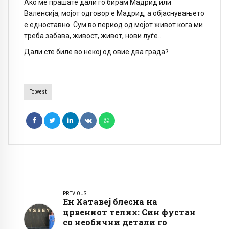
Ако ме прашате дали го бирам Мадрид или
Валенсија, мојот одговор е Мадрид, а објаснувањето
е едноставно. Сум во период од мојот живот кога ми
треба забава, живост, живот, нови луѓе…
Дали сте биле во некој од овие два града?
Topvest
PREVIOUS
Ен Хатавеј блесна на
црвениот тепих: Син фустан
со необични детали го