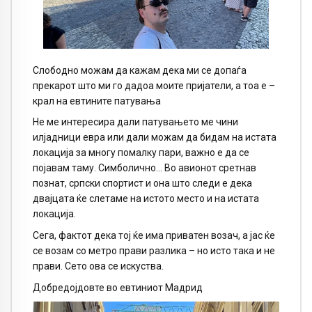
Слободно можам да кажам дека ми се допаѓа
прекарот што ми го дадоа моите пријатели, а тоа е –
крал на евтините патувања
Не ме интересира дали патувањето ме чини
илјадници евра или дали можам да бидам на истата
локација за многу помалку пари, важно е да се
појавам таму. Симболично… Во авионот сретнав
познат, српски спортист и она што следи е дека
двајцата ќе слетаме на истото место и на истата
локација.
Сега, фактот дека тој ќе има приватен возач, а јас ќе
се возам со метро прави разлика – но исто така и не
прави. Сето ова се искуства.
Добредојдовте во евтиниот Мадрид