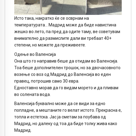
Исто така, накратко ќе се осврнам на
температурата… Мадрид може да биде навистина
жешко во лето, па пред да одите таму, ве советувам
внимателно да размислите дали ви требаат 40+
степени, но можете да преживеете.
Одење во Валенсија
Она што го направив беше да отидам во Валенсија.
Тоа беше дополнителен трошок, но за двочасовното
возење со воз од Мадрид до Валенсија во еден
правец, потрошив само 30 евра.
Едноставно морав да го видам морето и да пливам
во солената вода.
Валенсија буквално може да се види за едно
попладне, а мештаните го велат истото. Прекрасна е,
топла и естетска. Јас ја сметам за поубава од
Мадрид, но далеку од тоа да биде толку жива како
Мадрид.