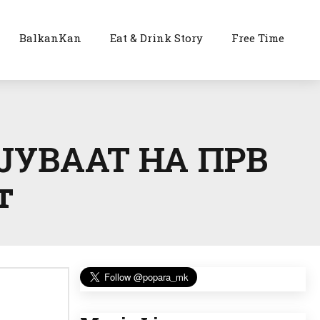
BalkanKan
Eat & Drink Story
Free Time
ЈУВААТ НА ПРВ
т