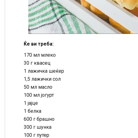
Ќе ви треба:
170 мл млеко
30 г квасец
1 лажичка шеќер
1,5 лажички сол
50 мл масло
100 мл јогурт
1 јајце
1 белка
600 г брашно
300 г шунка
100 г путер