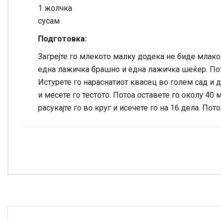
1 жолчка
сусам
Подготовка:
Загрејте го млекото малку додека не биде млако 
една лажичка брашно и една лажичка шеќер. Пото
Истурете го нараснатиот квасец во голем сад и до
и месете го тестото. Потоа оставете го околу 40 
расукајте го во круг и исечете го на 16 дела. Пото