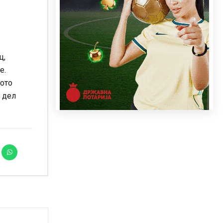
ц,
е.
ното
ј дел