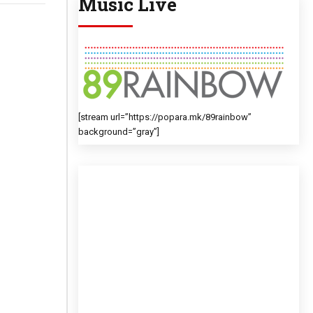
Music Live
[stream url=”https://popara.mk/89rainbow”
background=”gray”]