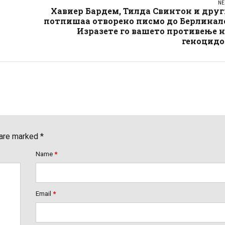
NE
Хавиер Бардем, Тилда Свинтон и дру
потпишаа отворено писмо до Берлинале
Изразете го вашето противење 
геноцидо
 are marked *
Name
*
Email
*