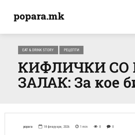
popara.mk
EAT & DRINK STORY
РЕЦЕПТИ
КИФЛИЧКИ СО 
ЗАЛАК: За кое 
popara
18 февруари, 2026
1
min
0
0