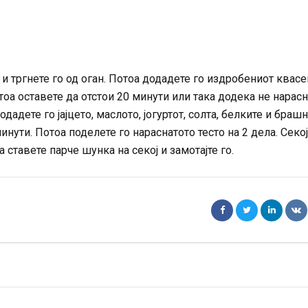
и тргнете го од оган. Потоа додадете го издробениот квасе
а оставете да отстои 20 минути или така додека не нарасн
дадете го јајцето, маслото, јогуртот, солта, белките и браш
минути. Потоа поделете го нараснатото тесто на 2 дела. Секо
а ставете парче шунка на секој и замотајте го.