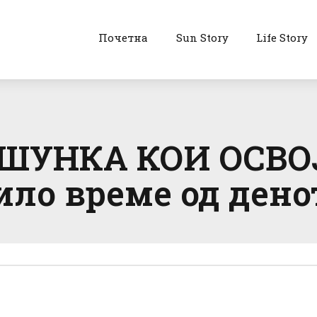
Почетна
Sun Story
Life Story
ШУНКА КОИ ОСВО
било време од дено