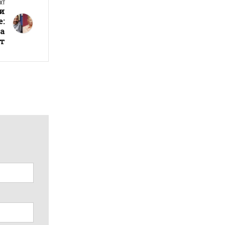
XT
ги
:
на
т