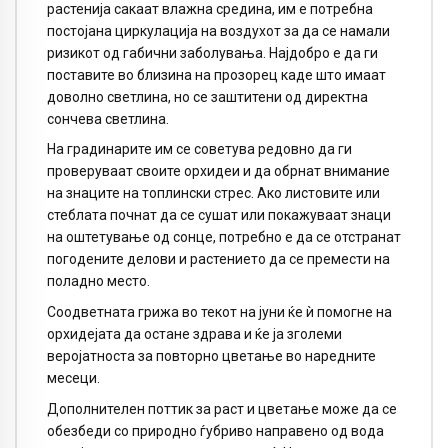
растенија сакаат влажна средина, им е потребна
постојана циркулација на воздухот за да се намали
ризикот од габични заболувања. Најдобро е да ги
поставите во близина на прозорец каде што имаат
доволно светлина, но се заштитени од директна
сончева светлина.
На градинарите им се советува редовно да ги
проверуваат своите орхидеи и да обрнат внимание
на знаците на топлински стрес. Ако листовите или
стеблата почнат да се сушат или покажуваат знаци
на оштетување од сонце, потребно е да се отстранат
погодените делови и растението да се премести на
поладно место.
Соодветната грижа во текот на јуни ќе ѝ помогне на
орхидејата да остане здрава и ќе ја зголеми
веројатноста за повторно цветање во наредните
месеци.
Дополнителен поттик за раст и цветање може да се
обезбеди со природно ѓубриво направено од вода