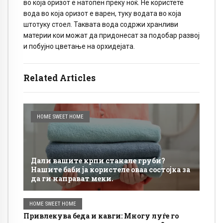
во која оризот е натопен преку ноќ. Не користете
вода во која оризот е варен, туку водата во која
штотуку стоел. Таквата вода содржи хранливи
материи кои можат да придонесат за подобар развој
и побујно цветање на орхидејата.
Related Articles
HOME SWEET HOME
Дали вашите крпи станале груби?
Нашите баби ја користеле оваа состојка за
да ги направат меки.
HOME SWEET HOME
Привлекува беда и кавги: Многу луѓе го