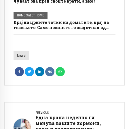
чуваат ова пред своите врати, а вие?
HOME SWEET HOME
Крај на црните точки на доматите, крај на
гниењето: Само посипете го овој отпад од
кујната на земја, тој веднаш ќе се опорави.
Topvest
PREVIOUS
Една храна неделно ги
менува вашите хормони,
кожа и расположение: