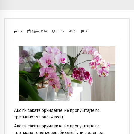
popara
7 јуни, 2026
1
min
0
0
Ако ги сакате орхидеите, не пропуштајте го
третманот за овој месец.
Ако ги сакате орхидеите, не пропуштајте го
третманот овој месец, бидејќи јуни е еден од