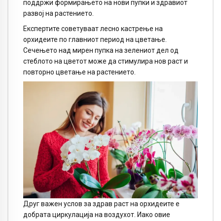
поддржи формирањето на нови пупки и здравиот
развој на растението.
Експертите советуваат лесно кастрење на
орхидеите по главниот период на цветање.
Сечењето над мирен пупка на зелениот дел од
стеблото на цветот може да стимулира нов раст и
повторно цветање на растението.
Друг важен услов за здрав раст на орхидеите е
добрата циркулација на воздухот. Иако овие