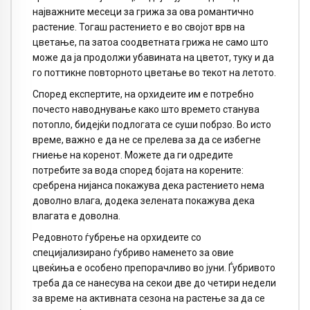
најважните месеци за грижа за ова романтично
растение. Тогаш растението е во својот врв на
цветање, па затоа соодветната грижа не само што
може да ја продолжи убавината на цветот, туку и да
го поттикне повторното цветање во текот на летото.
Според експертите, на орхидеите им е потребно
почесто наводнување како што времето станува
потопло, бидејќи подлогата се суши побрзо. Во исто
време, важно е да не се прелева за да се избегне
гниење на коренот. Можете да ги одредите
потребите за вода според бојата на корените:
сребрена нијанса покажува дека растението нема
доволно влага, додека зелената покажува дека
влагата е доволна.
Редовното ѓубрење на орхидеите со
специјализирано ѓубриво наменето за овие
цвеќиња е особено препорачливо во јуни. Ѓубривото
треба да се нанесува на секои две до четири недели
за време на активната сезона на растење за да се