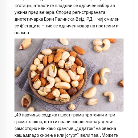
ф’стаци, јаткастите плодови се одличен избор за
ужина пред вечера. Според регистрираната
диететичарка Ерин Палински-Вејд, РД – чиј омилен
се ф’стаците – тие се одличен извор на протеини и
влакна.
„49 парчиња содржат шест грама протеини и три
грама влакна, што ги прави совршени за јадење
самостојно или како хранлив „додаток“ на овесна
каша,младо сирење или јогурт“, вели таа. „Можете