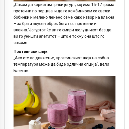
„Сакам да користам грчки јогурт, кој има 15-17 грама
протеини по порција, и да го комбинирам со свежи
бобинки и мелено ленено семе како извор на влакна
– за брз и вкусен оброк богат со протеини и
влакна.“Јогуртот ќе ви го смири желудникот без да
ви го уништи апетитот – што е токму она што го
сакаме.
Протеински шејк
„Ако сте во движење, протеинскиот шејк на собна
температура може да биде одлична опција“, вели
Блеман.