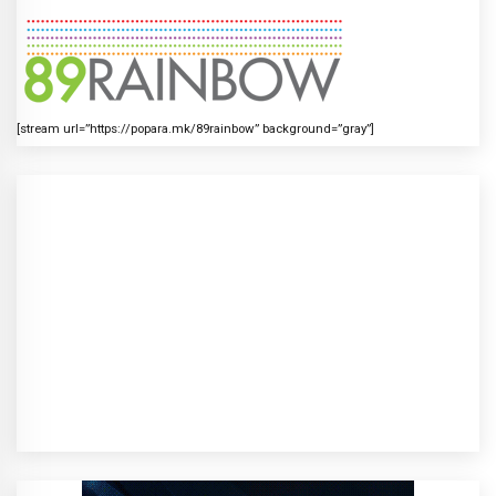
[stream url=”https://popara.mk/89rainbow” background=”gray”]