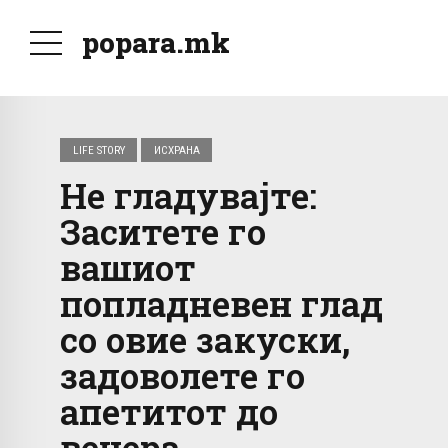
popara.mk
LIFE STORY
ИСХРАНА
Не гладувајте:
Заситете го
вашиот
попладневен глад
со овие закуски,
задоволете го
апетитот до
вечера