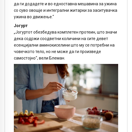
да ги додадете и во едноставна мешавина за ужина
со суво овошје и интегрални житарки за заситувачка
ужина во движење.“
Јогурт
„Јогуртот обезбедува комплетен протеин, што значи
дека содржи соодветни количини на сите девет
есенцијални аминокиселини што му се потребни на
човечкото тело, но не може да ги произведе
самостојно“, вели Блеман.