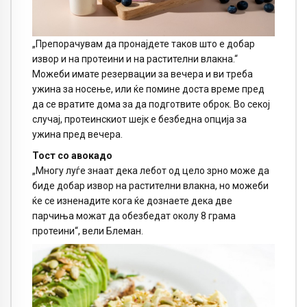
„Препорачувам да пронајдете таков што е добар
извор и на протеини и на растителни влакна.“
Можеби имате резервации за вечера и ви треба
ужина за носење, или ќе помине доста време пред
да се вратите дома за да подготвите оброк. Во секој
случај, протеинскиот шејк е безбедна опција за
ужина пред вечера.
Тост со авокадо
„Многу луѓе знаат дека лебот од цело зрно може да
биде добар извор на растителни влакна, но можеби
ќе се изненадите кога ќе дознаете дека две
парчиња можат да обезбедат околу 8 грама
протеини“, вели Блеман.