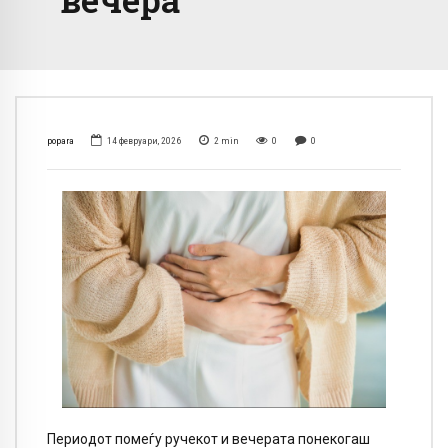
popara
14 февруари, 2026
2
min
0
0
Периодот помеѓу ручекот и вечерата понекогаш