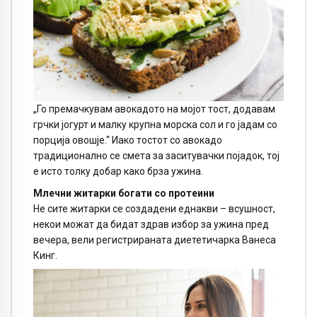
„Го премачкувам авокадото на мојот тост, додавам
грчки јогурт и малку крупна морска сол и го јадам со
порција овошје.“ Иако тостот со авокадо
традиционално се смета за заситувачки појадок, тој
е исто толку добар како брза ужина.
Млечни житарки богати со протеини
Не сите житарки се создадени еднакви – всушност,
некои можат да бидат здрав избор за ужина пред
вечера, вели регистрираната диететичарка Ванеса
Кинг.