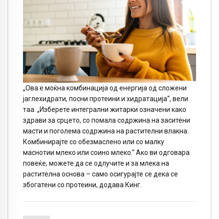
„Ова е моќна комбинација од енергија од сложени
јаглехидрати, посни протеини и хидратација“, вели
таа. „Изберете интегрални житарки означени како
здрави за срцето, со помала содржина на заситени
масти и поголема содржина на растителни влакна.
Комбинирајте со обезмаслено или со малку
маснотии млеко или соино млеко.“ Ако ви одговара
повеќе, можете да се одлучите и за млека на
растителна основа – само осигурајте се дека се
збогатени со протеини, додава Кинг.