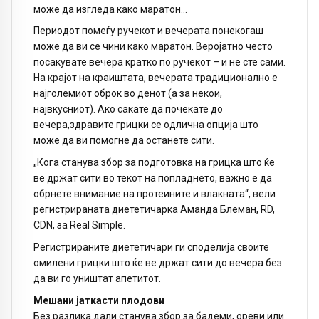
може да изгледа како маратон…
Периодот помеѓу ручекот и вечерата понекогаш
може да ви се чини како маратон. Веројатно често
посакувате вечера кратко по ручекот – и не сте сами.
На крајот на краиштата, вечерата традиционално е
најголемиот оброк во денот (а за некои,
највкусниот). Ако сакате да почекате до
вечера,здравите грицки се одлична опција што
може да ви помогне да останете сити.
„Кога станува збор за подготовка на грицка што ќе
ве држат сити во текот на попладнето, важно е да
обрнете внимание на протеините и влакната“, вели
регистрираната диететичарка Аманда Блеман, RD,
CDN, за Real Simple.
Регистрираните диететичари ги споделија своите
омилени грицки што ќе ве држат сити до вечера без
да ви го уништат апетитот.
Мешани јаткасти плодови
Без разлика дали станува збор за бадеми, ореви или