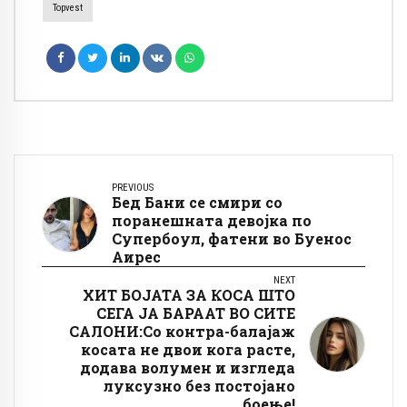
Topvest
PREVIOUS
Бед Бани се смири со
поранешната девојка по
Супербоул, фатени во Буенос
Аирес
NEXT
ХИТ БОЈАТА ЗА КОСА ШТО
СЕГА ЈА БАРААТ ВО СИТЕ
САЛОНИ:Со контра-балајаж
косата не двои кога расте,
додава волумен и изгледа
луксузно без постојано
боење!