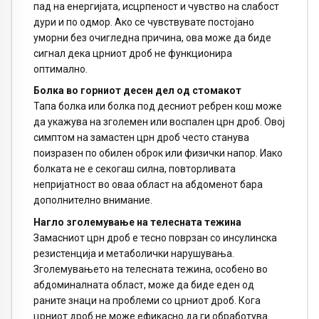
пад на енергијата, исцрпеност и чувство на слабост
дури и по одмор. Ако се чувствувате постојано
уморни без очигледна причина, ова може да биде
сигнал дека црниот дроб не функционира
оптимално.
Болка во горниот десен дел од стомакот
Тапа болка или болка под десниот ребрен кош може
да укажува на зголемен или воспален црн дроб. Овој
симптом на замастен црн дроб често станува
поизразен по обилен оброк или физички напор. Иако
болката не е секогаш силна, повторливата
непријатност во оваа област на абдоменот бара
дополнително внимание.
Нагло зголемување на телесната тежина
Замасниот црн дроб е тесно поврзан со инсулинска
резистенција и метаболички нарушувања.
Зголемувањето на телесната тежина, особено во
абдоминалната област, може да биде еден од
раните знаци на проблеми со црниот дроб. Кога
црниот дроб не може ефикасно да ги обработува