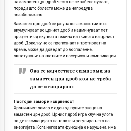
на замастен црн дроб често не се забележуваат,
поради што болеста може да напредува
незабележано.
Замастен црн дроб се јавува кога маснотиите се
акумулираат во црниот дроб и надминуваат пет
проценти од вкупната тежина на ткивото на црниот
дроб. Доколку не се препознаат и третираат на
време, може да доведат до воспаление,
оштетување на клетките и посериозни компликации.
Ова се најчестите симптоми на
замастен црн дроб кои не треба
да се игнорираат.
Постојан замор и исцрпеност
Хроничниот замор е еден од првите знаци на
замастен црн дроб. Црниот дроб игра клучна улога
во детоксикацијата на телото и регулирањето на
енергијата. Кога неговата функција е нарушена, има