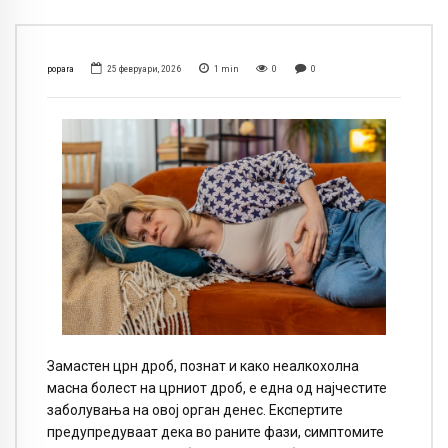
popara
25 февруари, 2026
1
min
0
0
Замастен црн дроб, познат и како неалкохолна
масна болест на црниот дроб, е една од најчестите
заболувања на овој орган денес. Експертите
предупредуваат дека во раните фази, симптомите