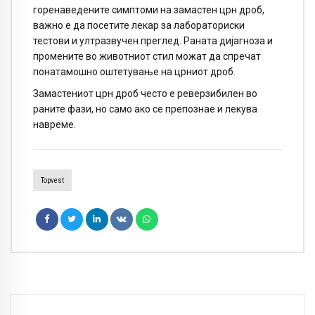
горенаведените симптоми на замастен црн дроб,
важно е да посетите лекар за лабораториски
тестови и ултразвучен преглед. Раната дијагноза и
промените во животниот стил можат да спречат
понатамошно оштетување на црниот дроб.
Замастениот црн дроб често е реверзибилен во
раните фази, но само ако се препознае и лекува
навреме.
Topvest