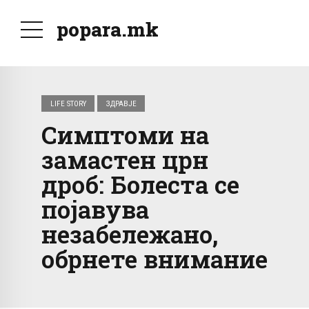
popara.mk
LIFE STORY
ЗДРАВЈЕ
Симптоми на
замастен црн
дроб: Болеста се
појавува
незабележано,
обрнете внимание