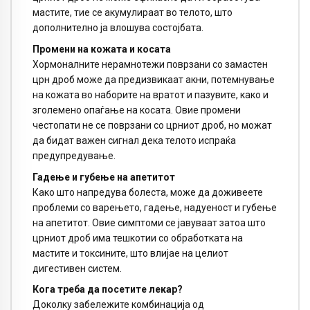
мастите, тие се акумулираат во телото, што
дополнително ја влошува состојбата.
Промени на кожата и косата
Хормоналните нерамнотежи поврзани со замастен
црн дроб може да предизвикаат акни, потемнување
на кожата во наборите на вратот и пазувите, како и
зголемено опаѓање на косата. Овие промени
честопати не се поврзани со црниот дроб, но можат
да бидат важен сигнал дека телото испраќа
предупредување.
Гадење и губење на апетитот
Како што напредува болеста, може да доживеете
проблеми со варењето, гадење, надуеност и губење
на апетитот. Овие симптоми се јавуваат затоа што
црниот дроб има тешкотии со обработката на
мастите и токсините, што влијае на целиот
дигестивен систем.
Кога треба да посетите лекар?
Доколку забележите комбинација од