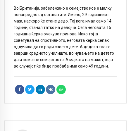
Во Британија, забележано е семејство кое е малку
понапредно од останатите. Имено, 29 годишниот
маж, наскоро ќе стане дедо. Тој кога имал само 14
години, станал татко на девојче. Сега неговата 15
годишна ќерка очекува принова. Иако тој ја
советувал на спротивното, неговата ќерка сепак
одлучила да го роди своето дете. А додека таа го
заврши средното училиште, во чувањето на детето
да и помогне семејството. А мајката на мажот, која
во случајот ќе биде прабаба има само 49 години.