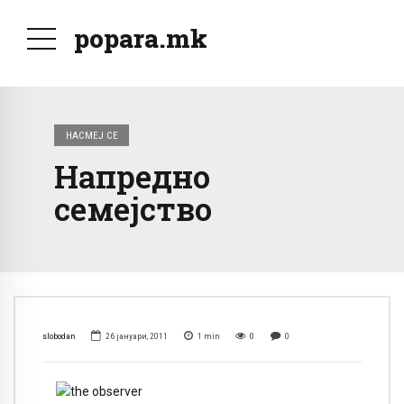
popara.mk
НАСМЕЈ СЕ
Напредно
семејство
slobodan
26 јануари, 2011
1
min
0
0