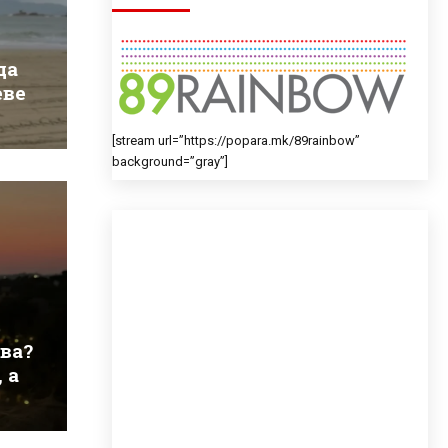
да
еве
[stream url=”https://popara.mk/89rainbow”
background=”gray”]
ова?
 а