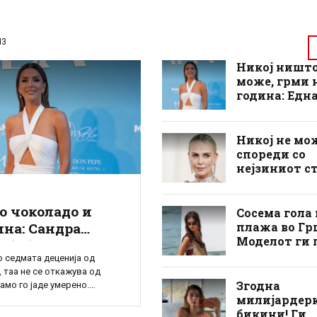
ИЗ
Никој ништо
може, грми н
година: Една
најубавите 
се соблече, 
гледаат сам
Никој не мож
спореди со
нејзиниот с
Шарлиз Тер
воодушевува
о чоколадо и
својот стајл
Сосема гола 
целиот свет
плажа во Грц
ина: Сандра
зборува само
Моделот ги 
 (62) изгледа 20
нејзината
интимните 
о седмата деценија од
ни помлада, ова
пластична
само со чаша
 таа не се откажува од
јзиниот магичен
здолниште
Згодна
само го јаде умерено.
пт
милијардерк
повеќе од 25 години од
та на филмот „Miss
бикини! Ги