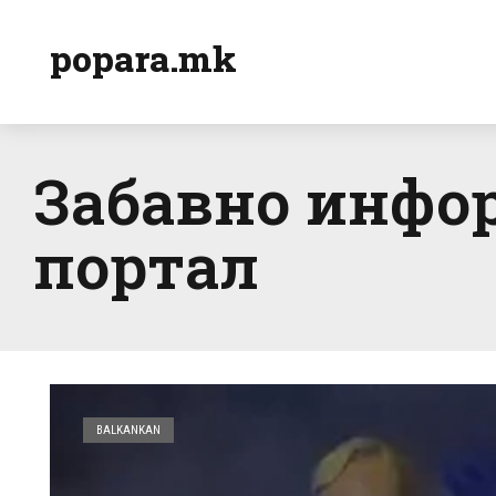
popara.mk
Забавно инфо
портал
BALKANKAN