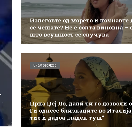
Излеговте од морето и почнавте 
се чешате? Не е солта виновна – 
што всушност се случува
UNCATEGORIZED
:
Црна Џеј Ло, дали ти го дозволи 
Ги однесе близнаците во Италија,
“
тие ѝ дадоа „ладен туш“
ше
о