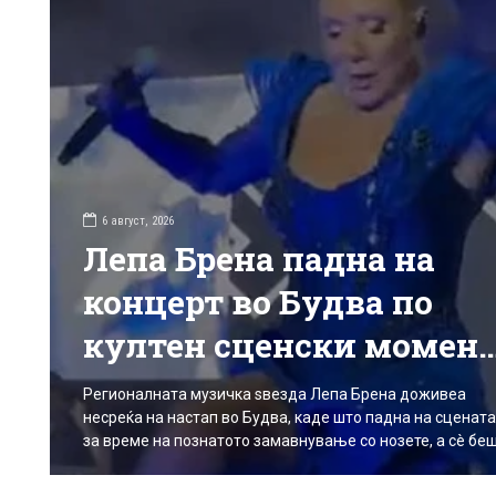
6 август, 2026
Лепа Брена падна на
концерт во Будва по
култен сценски момент
„Не си бил на нејзиниот
Регионалната музичка ѕвезда Лепа Брена доживеа
несреќа на настап во Будва, каде што падна на сцената
концерт ако не паднала
за време на познатото замавнување со нозете, а сè бе
снимено од нејзиниот обожавател во првите редови.
Брена настапи во клубот Топ Хил, а со неколку измени в