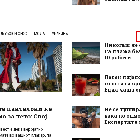
ity“, но Сандра Булок и
воодушевув
гледа речиси исто. На 62
мажите со с
актерката и денес
ува со својата витка
атегната кожа и енергија, а
 зад […]
ЉУБОВ И СЕКС
МОДА
УБАВИНА
Никогаш не 
на плажа бе
10 работи:
Многумина 
забораваат
најважната 
Летен пијало
и горчливо с
го штити ср
за неа
Една чаша од
сок носи пов
придобивки
те панталони не
отколку шт
Не се тушир
мислите
вака по одмо
мо за лето: Овој
Експертите 
 ќе се носи и на
што најдобр
вест е дека веројатно
 а жените ги
зачувува ле
имате во вашиот плакар, па
аваат затоа што