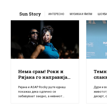
фенси фустаните и костимите, настапот не се
разликуваше многу од концертите. […]
Sun Story
ИНТЕРЕСНО
МУЗИКА И ФИЛМ
ШОУБ
Нема срам! Роки и
Темн
Ријана го направија
слан
ТОА на средина од
Булок
Ријана и ASAP Rocky уште еднаш
Дури и в
трибините! Луѓето
годи
покажаа дека одлично се
животот,
гледаат, не веруваат,
е не
забавуваат заедно, а нивниот
десерт, 
но за нив беше
реце
провокативен танц на еден настап
Поминаа 
одлично.
брзо стана главна тема на
премиера