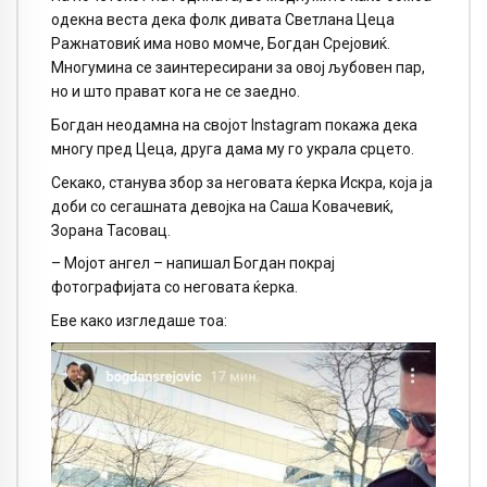
одекна веста дека фолк дивата Светлана Цеца
Ражнатовиќ има ново момче, Богдан Срејовиќ.
Многумина се заинтересирани за овој љубовен пар,
но и што прават кога не се заедно.
Богдан неодамна на својот Instagram покажа дека
многу пред Цеца, друга дама му го украла срцето.
Секако, станува збор за неговата ќерка Искра, која ја
доби со сегашната девојка на Саша Ковачевиќ,
Зорана Тасовац.
– Мојот ангел – напишал Богдан покрај
фотографијата со неговата ќерка.
Еве како изгледаше тоа: