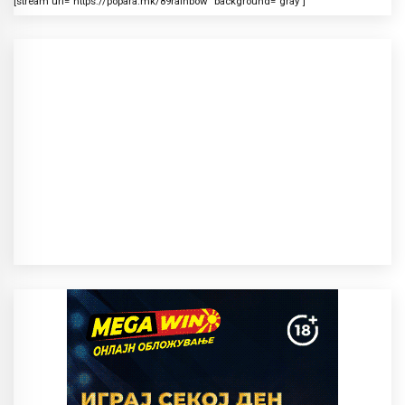
[stream url=”https://popara.mk/89rainbow” background=”gray”]