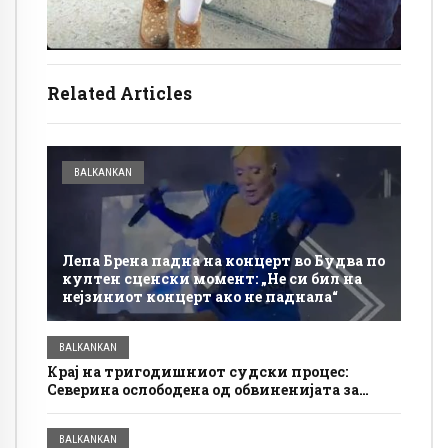
Related Articles
BALKANKAN
Лепа Брена падна на концерт во Будва по
култен сценски момент: „Не си бил на
нејзиниот концерт ако не паднала“
BALKANKAN
Крај на тригодишниот судски процес:
Северина ослободена од обвиненијата за
наметливо однесување
BALKANKAN