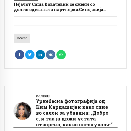
Пејачот Саша Ковачевиќ се ожени со
долгогодишната партнерка:Се појавија
снимки од приватна церемонија
Topvest
PREVIOUS
Урнебесна фотографија од
Ким Кардашијан како спие
во салон за убавина: „Добро
е, и таа ја држи устата
отворена, какво олеснување“