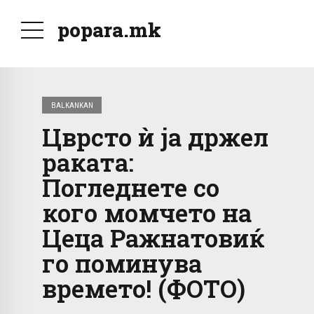
popara.mk
BALKANKAN
Цврсто ѝ ја држел
раката:
Погледнете со
кого момчето на
Цеца Ражнатовиќ
го поминува
времето! (ФОТО)