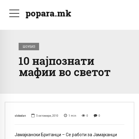
popara.mk
ШОУБИЗ
10 најпознати
мафии во светот
slobodan
5 октомври, 2010
1
min
0
0
Јамајкански Британци – Се работи за Јамајканци