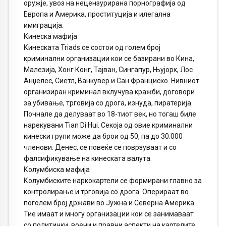
оружје, увоз на нецензурирана порнографија од
Европа и Америка, проституција и илегална
имиграција.
Кинеска мафија
Кинеската Triads се состои од голем број
криминални организации кои се базирани во Кина,
Малезија, Хонг Конг, Тајван, Сингапур, Њујорк, Лос
Анџелес, Сиетл, Ванкувер и Сан Франциско. Нивниот
организиран криминал вклучува кражби, договори
за убивање, трговија со дрога, изнуда, пиратерија.
Почнале да делуваат во 18-тиот век, но тогаш биле
нарекувани Tian Di Hui. Секоја од овие криминални
кинески групи може да брои од 50, па до 30.000
членови. Денес, се повеќе се поврзуваат и со
фалсификување на кинеската валута.
Колумбиска мафија
Колумбиските наркокартели се формирани главно за
контролирање и трговија со дрога. Оперираат во
поголем број држави во Јужна и Северна Америка.
Тие имаат и многу организации кои се занимаваат
со политички, воени и правни аспекти на картелите.