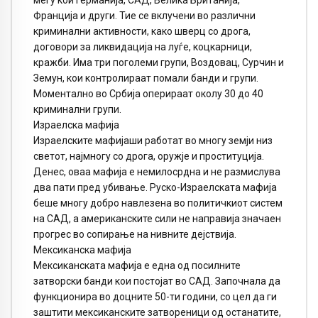
меѓу кои Германија, САД, Велика Британија,
Франција и други. Тие се вклучени во различни
криминални активности, како шверц со дрога,
договори за ликвидација на луѓе, коцкарници,
кражби. Има три поголеми групи, Воздовац, Сурчин и
Земун, кои контролираат помали банди и групи.
Моментално во Србија оперираат околу 30 до 40
криминални групи.
Израелска мафија
Израелските мафијаши работат во многу земји низ
светот, најмногу со дрога, оружје и проституција.
Денес, оваа мафија е немилосрдна и не размислува
два пати пред убивање. Руско-Израелската мафија
беше многу добро навлезена во политичкиот систем
на САД, а американските сили не направија значаен
прогрес во сопирање на нивните дејствија.
Мексиканска мафија
Мексиканската мафија е една од посилните
затворски банди кои постојат во САД. Започнала да
функционира во доцните 50-ти години, со цел да ги
заштити мексиканските затвореници од останатите,