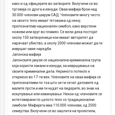
како и од офицерите во затворите. Вклучени се во
трговија со дрога и изнуди. Оваа мафија брои над
30.000 членови ширум САД. Членовите многу често
на своето тело имаат тетоважа од некој
препознатлив национален симбол, како вкрстени
ножеви или круг во пламен. Се вели дека постојат
околу 150 затвореници кои имаат авторитет да
нарачаат убиство, а околу 2000 членови можат да ги
извршат овие наредби.
Јапонска мафија
Јапонските јакузи се национална криминална група
која користи закани и изнуди, за извршување на
своите криминални дела. Нејзиното потекло е
откриено во 17-ти век. Членовите на оваа мафија се
препознатливи по тоа што си ги сечат деловите од
малите прсти и им ги нудат на лидерите, во знак на
искупување или извинување. Некои од членовите се
истетовирани по целото тело со традиционални
симболи. Мафијата има 110.000 членови, од 2500
семејства. Вклучени се во заштита на проектили,