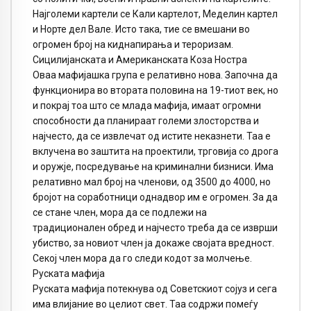
Најголеми картели се Кали картелот, Меделин картел
и Норте дел Вале. Исто така, тие се вмешани во
огромен број на киднапирања и тероризам.
Сицилијанската и Американската Коза Ностра
Оваа мафијашка група е релативно нова. Започна да
функционира во втората половина на 19-тиот век, но
и покрај тоа што се млада мафија, имаат огромни
способности да планираат големи злосторства и
најчесто, да се извлечат од истите неказнети. Таа е
вклучена во заштита на проектили, трговија со дрога
и оружје, посредување на криминални бизниси. Има
релативно мал број на членови, од 3500 до 4000, но
бројот на соработници однадвор им е огромен. За да
се стане член, мора да се подлежи на
традиционален обред и најчесто треба да се изврши
убиство, за новиот член ја докаже својата вредност.
Секој член мора да го следи кодот за молчење.
Руската мафија
Руската мафија потекнува од Советскиот сојуз и сега
има влијание во целиот свет. Таа содржи помеѓу