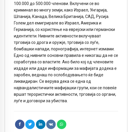
100.000 до 500.000 членови. Вклучени се во
криминал во многу земји, како Израел, Унгарија,
Шпанија, Канада, Велика Британија, САД, Русија.
Голем дел емигрирале во Израел, Америка и
Германија, со користење на еврејски или германски
идентитети. Нивните активности вклучуваат
трговија со дрога и оружје, трговија со луѓе,
бомбашки напади, порнографија, интернет измами.
Едно од нивните основни правила е никогаш да не се
соработува со властите. Ако било кој од членовите
издаде или даде информации за мафијата додека е
заробен, веднаш по ослободувањето ќе биде
ликвидиран. Се верува дека се една од
највандалистичките мафијашки групи, кои се повеќе
вршат терористички активности, трговија со органи,
луѓе и договори за убиства.