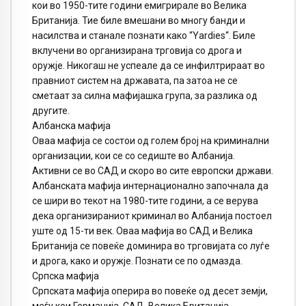
кои во 1950-тите години емигрирале во Велика
Британија. Тие биле вмешани во многу банди и
насилства и станале познати како “Yardies“. Биле
вклучени во организирана трговија со дрога и
оружје. Никогаш не успеале да се инфилтрираат во
правниот систем на државата, па затоа не се
сметаат за силна мафијашка група, за разлика од
другите.
Албанска мафија
Оваа мафија се состои од голем број на криминални
организации, кои се со седиште во Албанија.
Активни се во САД и скоро во сите европски држави.
Албанската мафија интернационално започнала да
се шири во текот на 1980-тите години, а се верува
дека организираниот криминал во Албанија постоел
уште од 15-ти век. Оваа мафија во САД и Велика
Британија се повеќе доминира во трговијата со луѓе
и дрога, како и оружје. Познати се по одмазда.
Српска мафија
Српската мафија оперира во повеќе од десет земји,