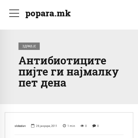
popara.mk
ЗДРАВЈЕ
Антибиотиците
пијте ги најмалку
пет дена
slobodan
26 јануари, 2011
1
min
0
0