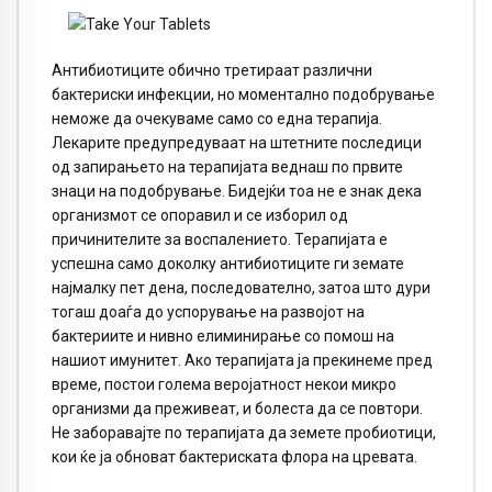
Антибиотиците обично третираат различни
бактериски инфекции, но моментално подобрување
неможе да очекуваме само со една терапија.
Лекарите предупредуваат на штетните последици
од запирањето на терапијата веднаш по првите
знаци на подобрување. Бидејќи тоа не е знак дека
организмот се опоравил и се изборил од
причинителите за воспалението. Терапијата е
успешна само доколку антибиотиците ги земате
најмалку пет дена, последователно, затоа што дури
тогаш доаѓа до успорување на развојот на
бактериите и нивно елиминирање со помош на
нашиот имунитет. Ако терапијата ја прекинеме пред
време, постои голема веројатност некои микро
организми да преживеат, и болеста да се повтори.
Не заборавајте по терапијата да земете пробиотици,
кои ќе ја обноват бактериската флора на цревата.