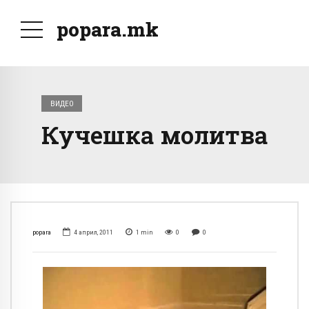
popara.mk
ВИДЕО
Кучешка молитва
popara
4 април, 2011
1
min
0
0