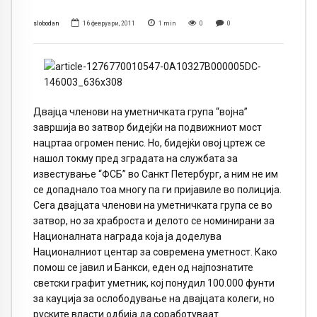
slobodan
16 февруари, 2011
1
min
0
0
Двајца членови на уметничката група “војна”
завршија во затвор бидејќи на подвижниот мост
нацртаа огромен пенис. Но, бидејќи овој цртеж се
нашол токму пред зградата на службата за
известување “ФСБ” во Санкт Петербург, а ним не им
се допаднало тоа многу па ги пријавиле во полиција.
Сега двајцата членови на уметничката група се во
затвор, но за храброста и делото се номинирани за
Националната награда која ја доделува
Националниот центар за современа уметност. Како
помош се јавил и Банкси, еден од најпознатите
светски графит уметник, кој понудил 100.000 фунти
за кауција за ослободување на двајцата колеги, но
руските власти одбија да соработуваат.