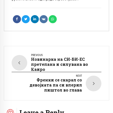
PREVIOUS
Новинарка на СИ-БИ-ЕС
претепана и силувана во
Каиро
NEXT
Френки се скарал со
девојката па си вперил
пиштол во глава
Leave a Reply