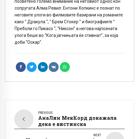
посветено големо внимание на неговиот однос кон
сопругата Алма Ревил. Ентони Хопкинс е познат по
неговите улоги во филмовите базирани на романите
како ” Дракула “, ” Брeм Стокер ” и биографиите ”
Преболи го Пикасо “, “Никсон” а негова најпозната
улога беше во “Кога јагнињата ќе стивнат”, за која
доби “Оскар”.
PREVIOUS
АнаЛин МекКорд докажала
дека е вистинска
NEXT