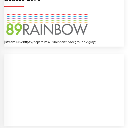
[stream url=”https://popara.mk/89rainbow” background=”gray”]