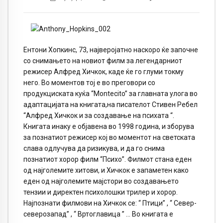
Ентони Хопкинс, 73, најверојатно наскоро ќе започне
со снимањето на новиот филм за легендарниот
режисер Алфред Хичкок, каде ќе го глуми токму
него. Во моментов тој е во преговори со
продукциската куќа “Montecito” за главната улога во
адаптацијата на книгата,на писателот Стивен Ребел
“Алфред Хичкок и за создавање на психата “.
Книгата инаку е објавена во 1998 година, и зборува
за познатиот режисер кој во моментот на светската
слава одлучува да ризикува, и да го снима
познатиот хорор филм “Психо”. Филмот стана еден
од најголемите хитови, и Хичкок е запаметен како
еден од најголемите мајстори во создавањето
тензии и директен психолошки трилер и хорор.
Најпознати филмови на Хичкок се: “ Птици” , “ Север-
северозапад” , “ Вртоглавица ” … Во книгата е