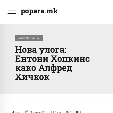
popara.mk
МУЗИКА И ФИЛМ
Нова улога:
Ентони Хопкинс
како Алфред
Хичкок
slobodan
24 јануари, 2011
1
min
0
0