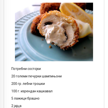
Потребни состојки:
20 големи печурки шампињони
200 гр. лебни трошки
100 г. изрендан кашкавал
5 лажици брашно
2 јајца