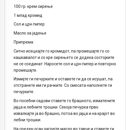
100 гр. крем сирење
1 млад кромид
Сол и црн пипер
Масло за јадење
Припрема:
Ситно исецкајте го кромидот, па промешајте го со
кашкавалот и со кре сирењето се додека состојките
не се соединат. Наросете сол и црн пипер и повторно
промешајте.
Измијте ги печурките и оставете ги да се исушат, па
отстранете им ги рачките. Со смесата наполнете ги
печурките.
Во посебни садови ставете го брашното, изматените
јајца и лебните трошки. Секоја печурка прво
извалкајте ја во брашно, потоа во јајца и на крајот во
лебни трошки.
На среден оган загрејте масло во тавче и ставете ги