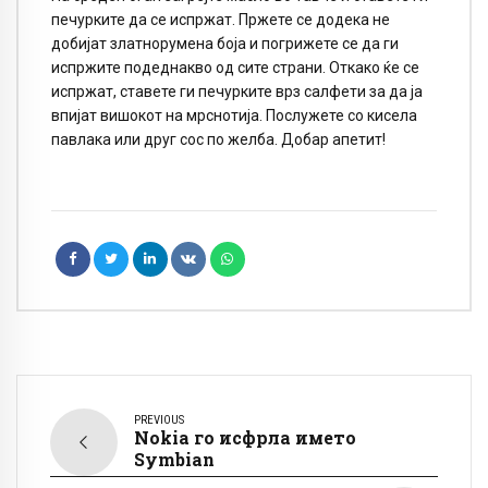
печурките да се испржат. Пржете се додека не
добијат златнорумена боја и погрижете се да ги
испржите подеднакво од сите страни. Откако ќе се
испржат, ставете ги печурките врз салфети за да ја
впијат вишокот на мрснотија. Послужете со кисела
павлака или друг сос по желба. Добар апетит!
PREVIOUS
Nokia го исфрла името
Symbian