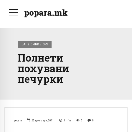
popara.mk
EAT & DRINK STORY
Полнети
похувани
печурки
popara
22 декември, 2011
1
min
0
0