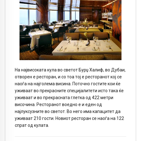
На највисоката кула во светот Бурџ Халиф, во Дубаи,
отворен е ресторан, и со тоа тој е ресторанот кој се
наоѓа на најголема висина. Поточно гостите кои ќе
уживаат во прекрасните специјалитети исто така ќе
уживаат и во прекрасната глетка од 422 метри
височина. Ресторанот воедно е и еден од
најлуксузните во светот. Во него има капацитет да
уживаат 210 гости. Новиот ресторан се наоѓа на 122
спрат од кулата.