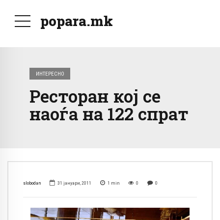
popara.mk
ИНТЕРЕСНО
Ресторан кој се
наоѓа на 122 спрат
slobodan
31 јануари, 2011
1
min
0
0