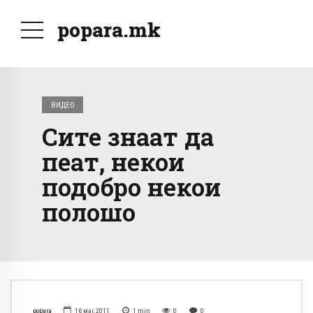
popara.mk
ВИДЕО
Сите знаат да
пеат, некои
подобро некои
полошо
popara
16 мај, 2011
1
min
0
0