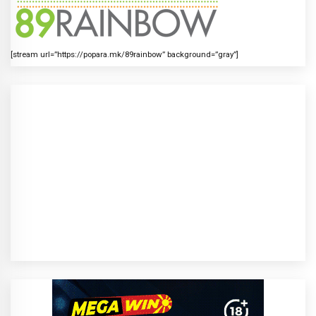
[stream url=”https://popara.mk/89rainbow” background=”gray”]