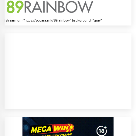
[stream url=”https://popara.mk/89rainbow” background=”gray”]