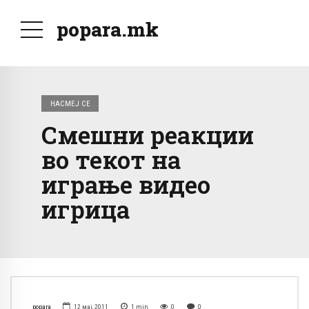
popara.mk
НАСМЕЈ СЕ
Смешни реакции
во текот на
играње видео
игрица
popara
12 мај, 2011
1
min
0
0