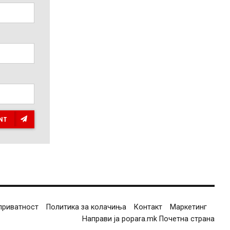
NT
приватност
Политика за колачиња
Контакт
Маркетинг
Направи ја popara.mk Почетна страна