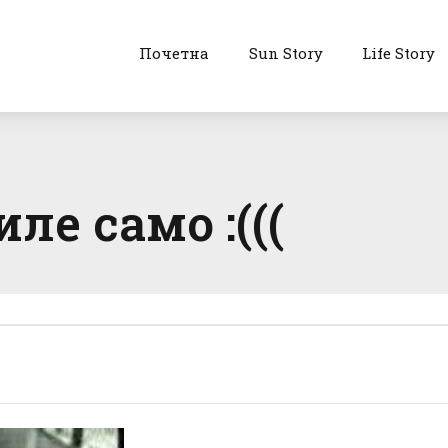
Почетна
Sun Story
Life Story
ле само :(((