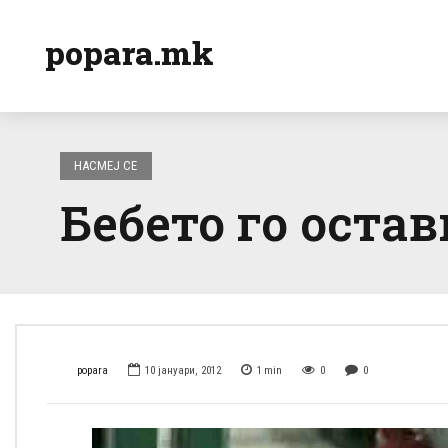
popara.mk
НАСМЕЈ СЕ
Бебето го остави
popara
10 јануари, 2012
1
min
0
0