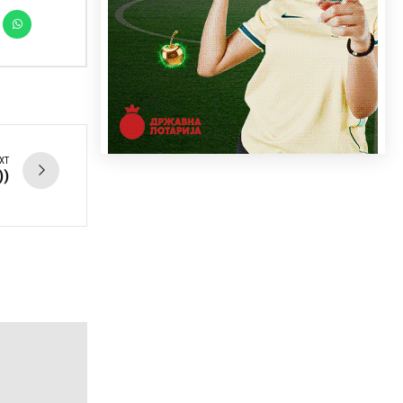
XT
))