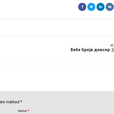
NE
Бебе брејк денсер :)
 are marked *
Name
*