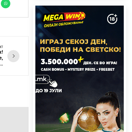
XT
н!
е,
..