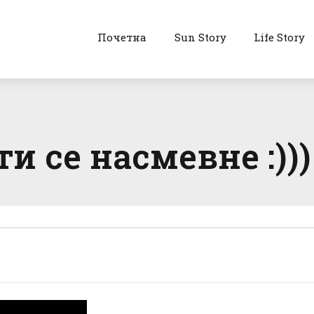
Почетна
Sun Story
Life Story
ти се насмевне :)))