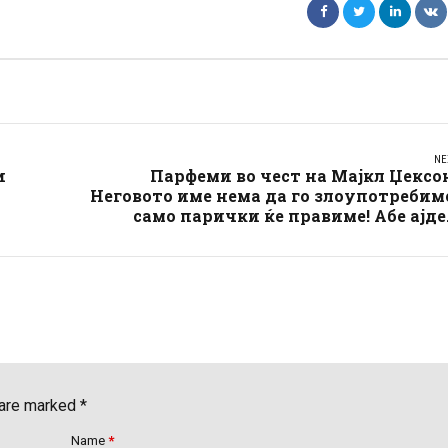
NE
и
Парфеми во чест на Мајкл Џексо
Неговото име нема да го злоупотребим
само парички ќе правиме! Абе ајде.
 are marked *
Name
*