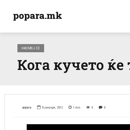
popara.mk
НАСМЕЈ СЕ
Кога кучето ќе 
popara
8 јануари, 2012
1
min
0
0