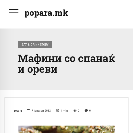
popara.mk
EAT & DRINK STORY
Мафини со спанаќ
и ореви
popara
7 јануари, 2012
1
min
0
0