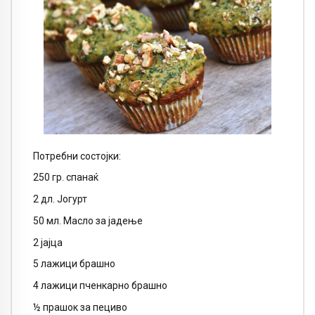
Потребни состојки:
250 гр. спанаќ
2 дл. Јогурт
50 мл. Масло за јадење
2 јајца
5 лажици брашно
4 лажици пченкарно брашно
½ прашок за пециво