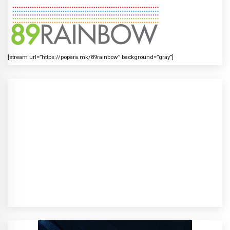
[stream url=”https://popara.mk/89rainbow” background=”gray”]