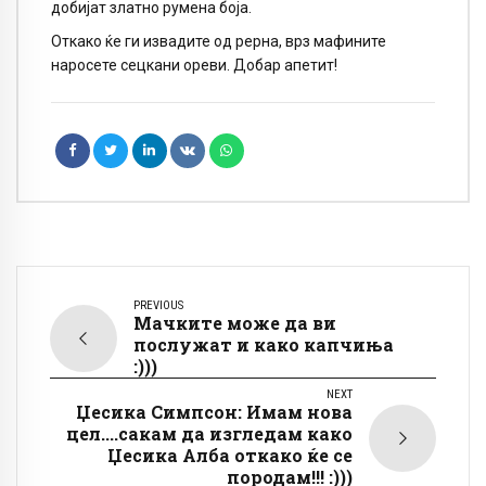
добијат златно румена боја.
Откако ќе ги извадите од рерна, врз мафините
наросете сецкани ореви. Добар апетит!
PREVIOUS
Мачките може да ви
послужат и како капчиња
:)))
NEXT
Џесика Симпсон: Имам нова
цел....сакам да изгледам како
Џесика Алба откако ќе се
породам!!! :)))