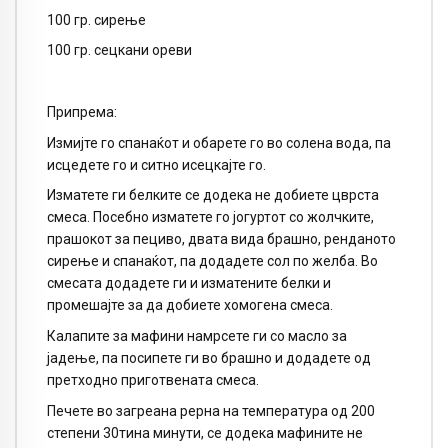
100 гр. сирење
100 гр. сецкани ореви
Припрема:
Измијте го спанаќот и обарете го во солена вода, па
исцедете го и ситно исецкајте го.
Изматете ги белките се додека не добиете цврста
смеса. Посебно изматете го јогуртот со жолчките,
прашокот за пециво, двата вида брашно, ренданото
сирење и спанаќот, па додадете сол по желба. Во
смесата додадете ги и изматените белки и
промешајте за да добиете хомогена смеса.
Калапите за мафини намрсете ги со масло за
јадење, па посипете ги во брашно и додадете од
претходно приготвената смеса.
Печете во загреана рерна на температура од 200
степени 30тина минути, се додека мафините не