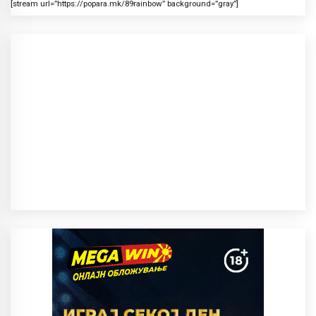
[stream url=”https://popara.mk/89rainbow” background=”gray”]