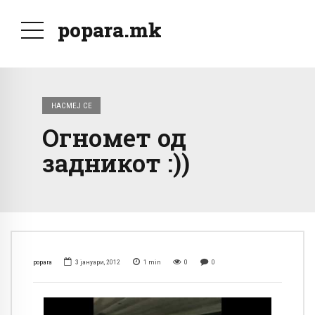
popara.mk
НАСМЕЈ СЕ
Огномет од
задникот :))
popara
3 јануари, 2012
1
min
0
0