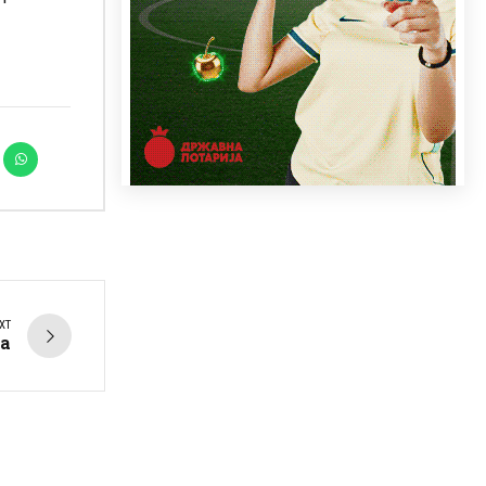
XT
ка