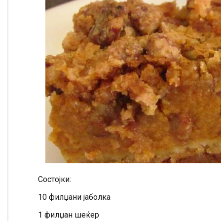
Состојки:
10 филџани јаболка
1 филџан шеќер