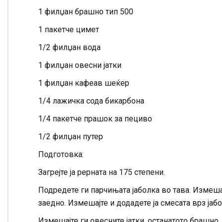
1 филџан брашно тип 500
1 пакетче цимет
1/2 филџан вода
1 филџан овесни јатки
1 филџан кафеав шеќер
1/4 лажичка сода бикарбона
1/4 пакетче прашок за пециво
1/2 филџан путер
Подготовка:
Загрејте ја рерната на 175 степени.
Подредете ги парчињата јаболка во тава. Измеша
заедно. Измешајте и додадете ја смесата врз јабо
Измешајте ги овесните јатки, останатото брашно