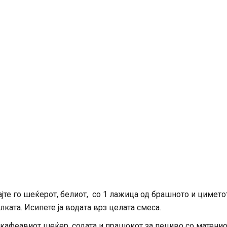
јте го шеќерот, белиот, со 1 лажица од брашното и цимето
лката. Исипете ја водата врз целата смеса.
, кафеавиот шеќер, содата и прашокот за пециво со матени