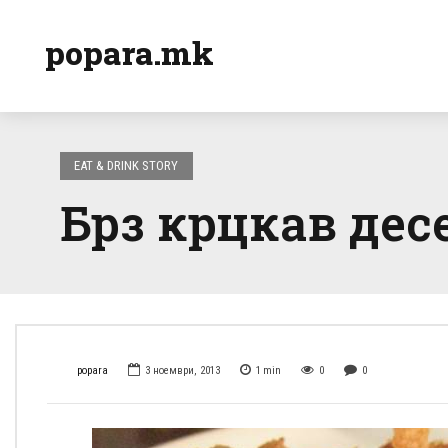
popara.mk
EAT & DRINK STORY
Брз крцкав десе
popara
3 ноември, 2013
1
min
0
0