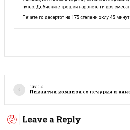
путер. Добиените трошки наронете ги врз смесата
Печете го десертот на 175 степени оклу 45 минут
PREVIOUS
Пикантни компири со печурки и вин
Leave a Reply