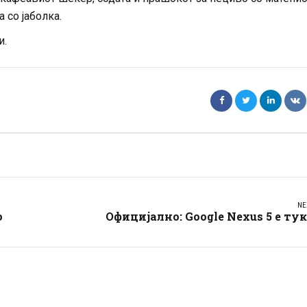
 со јаболка.
и.
NE
о
Официјално: Google Nexus 5 е ту