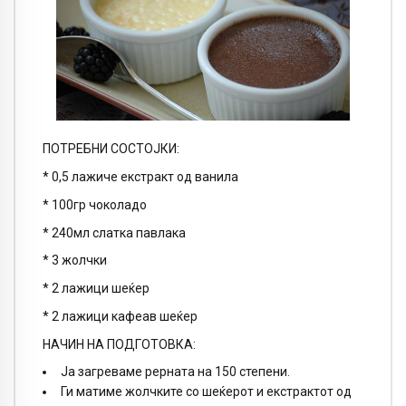
ПОТРЕБНИ СОСТОЈКИ:
* 0,5 лажиче екстракт од ванила
* 100гр чоколадо
* 240мл слатка павлака
* 3 жолчки
* 2 лажици шеќер
* 2 лажици кафеав шеќер
НАЧИН НА ПОДГОТОВКА:
Ја загреваме рерната на 150 степени.
Ги матиме жолчките со шеќерот и екстрактот од