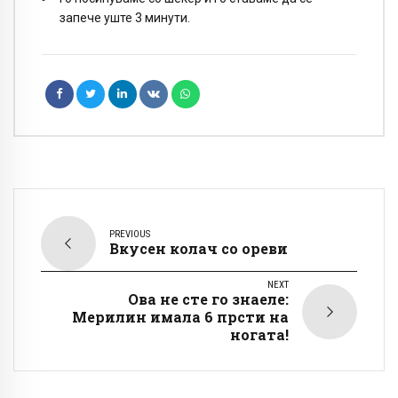
запече уште 3 минути.
PREVIOUS
Вкусен колач со ореви
NEXT
Ова не сте го знаеле:
Мерилин имала 6 прсти на
ногата!