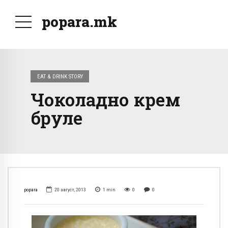
popara.mk
EAT & DRINK STORY
Чоколадно крем
бруле
popara
20 август, 2013
1
min
0
0