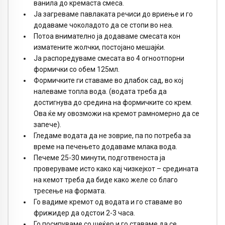
ванила до кремаста смеса.
Ја загреваме павлаката речиси до вриење и го
додаваме чоколадото да се стопи во неа.
Потоа внимателно ја додаваме смесата кон
изматените жолчки, постојано мешајќи.
Ја распоредуваме смесата во 4 огноотпорни
формички со обем 125мл.
Формичките ги ставаме во длабок сад, во кој
налеваме топла вода. (водата треба да
достигнува до средина на формичките со крем.
Ова ќе му овозможи на кремот рамномерно да се
запече).
Гледаме водата да не зоврие, па по потреба за
време на печењето додаваме млака вода.
Печеме 25-30 минути, подготвеноста ја
проверуваме исто како кај чизкејкот – средината
на кемот треба да биде како желе со благо
тресење на формата.
Го вадиме кремот од водата и го ставаме во
фрижидер да одстои 2-3 часа.
Го посипуваме со шеќер и го ставаме да се