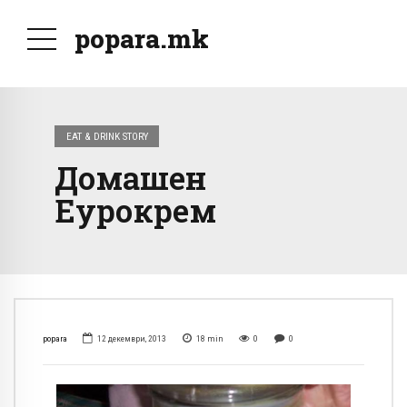
popara.mk
EAT & DRINK STORY
Домашен
Еурокрем
popara
12 декември, 2013
18
min
0
0