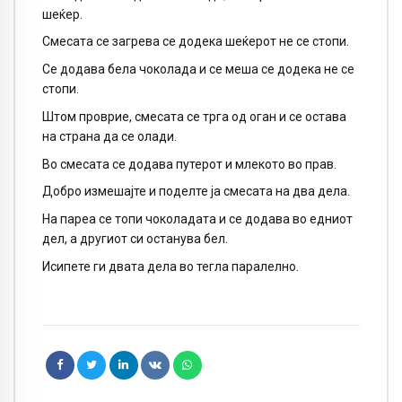
шеќер.
Смесата се загрева се додека шеќерот не се стопи.
Се додава бела чоколада и се меша се додека не се
стопи.
Штом проврие, смесата се трга од оган и се остава
на страна да се олади.
Во смесата се додава путерот и млекото во прав.
Добро измешајте и поделте ја смесата на два дела.
На пареа се топи чоколадата и се додава во едниот
дел, а другиот си останува бел.
Исипете ги двата дела во тегла паралелно.