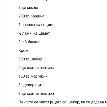
1 дл масло
200 гр брашно
1 прашок за пециво
½ лажичка цимет
2 – 3 банани
Крем:
300 гр шеќер
4 дл слатка павлака
150 гр маргарин
За декорација:
2 дл слатка павлака
Пенасто се матат јајцата со шеќер, па се додав