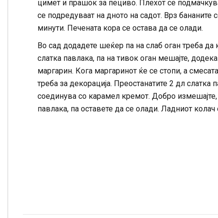
цимет и прашок за пециво. Плехот се подмачкува
се подредуваат на дното на садот. Врз бананите с
минути. Печената кора се остава да се олади.
Во сад додадете шеќер па на слаб оган треба да 
слатка павлака, па на тивок оган мешајте, додека
маргарин. Кога маргаринот ќе се стопи, а смесата
треба за декорација. Преостанатите 2 дл слатка п
соединува со карамел кремот. Добро измешајте, п
павлака, па оставете да се олади. Ладниот колач 