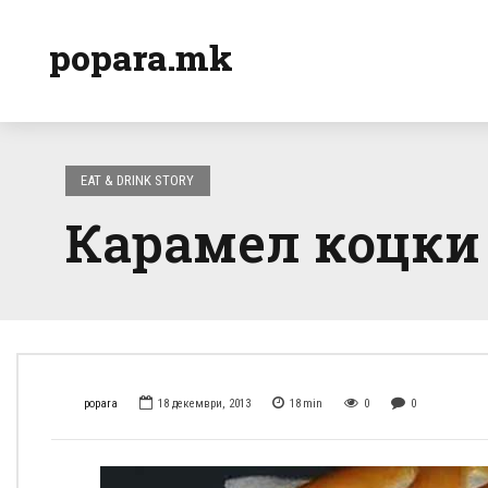
popara.mk
EAT & DRINK STORY
Карамел коцки 
popara
18 декември, 2013
18
min
0
0