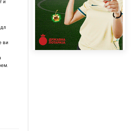
т и
 дл
е ви
а
рем.