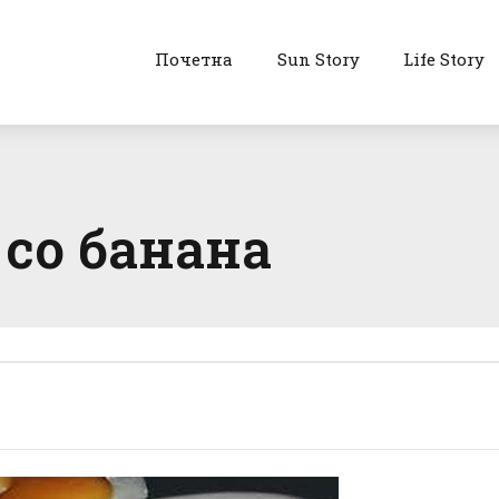
Почетна
Sun Story
Life Story
со банана