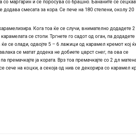
 со маргарин и се поросува со брашно. Бананите се сецкаа
е додава смесата за кора. Се пече на 180 степени, околу 20
карамелизира. Кога тоа ќе се случи, внимателно додадете 2
 карамелата се стопи. Тргнете го садот од оган, па додадете
 ќе се олади, одвојте 5 – 6 лажици од карамел кремот кој ќ
авлака се матат додека не добиете цврст снег, па ова се
а премачкајте ја кората. Врз тоа премачкајте со 2 дл матен
се сече на коцки, а секоја од нив се декорира со карамел к