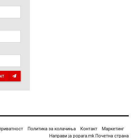
NT
приватност
Политика за колачиња
Контакт
Маркетинг
Направи ја popara.mk Почетна страна