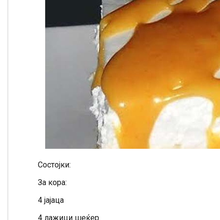
Состојки:
За кора:
4 јајаца
4 лажици шеќер