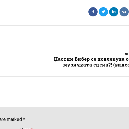
NE
Џастин Бибер се повлекува 
музичката сцена?! (виде
 are marked *