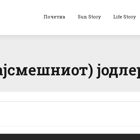
Почетна
Sun Story
Life Story
ајсмешниот) јодле