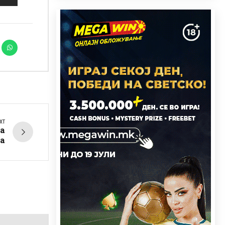
XT
а
а