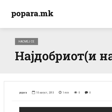
popara.mk
НАСМЕЈ СЕ
Најдобриот(и н
popara
10 август, 2013
1
min
0
0