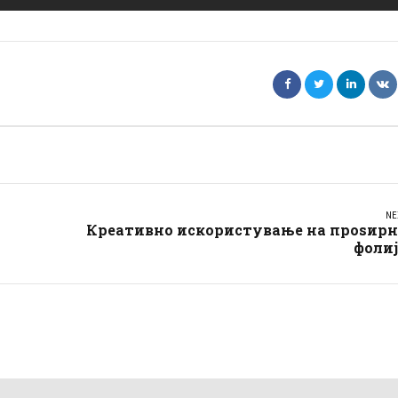
NE
Креативно искористување на проѕирн
фолиј