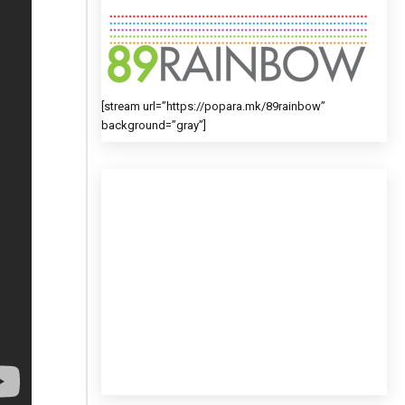
[stream url=”https://popara.mk/89rainbow”
background=”gray”]