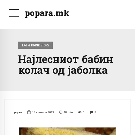
popara.mk
EAT & DRINK STORY
Најлесниот бабин
колач од јаболка
popara
13 ноември, 2013
18
min
0
0