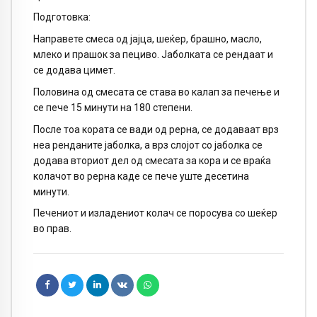
Подготовка:
Направете смеса од јајца, шеќер, брашно, масло,
млеко и прашок за пециво. Јаболката се рендаат и
се додава цимет.
Половина од смесата се става во калап за печење и
се пече 15 минути на 180 степени.
После тоа кората се вади од рерна, се додаваат врз
неа ренданите јаболка, а врз слојот со јаболка се
додава вториот дел од смесата за кора и се враќа
колачот во рерна каде се пече уште десетина
минути.
Печениот и изладениот колач се поросува со шеќер
во прав.