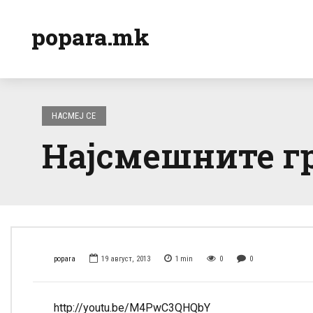
popara.mk
НАСМЕЈ СЕ
Најсмешните гр
popara
19 август, 2013
1
min
0
0
http://youtu.be/M4PwC3QHQbY