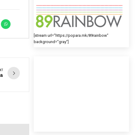
[stream url=”https://popara.mk/89rainbow”
background=”gray”]
XT
та