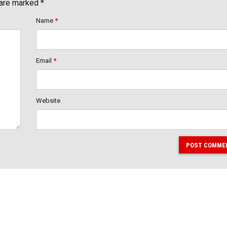
 are marked *
Name
*
Email
*
Website
POST COMME