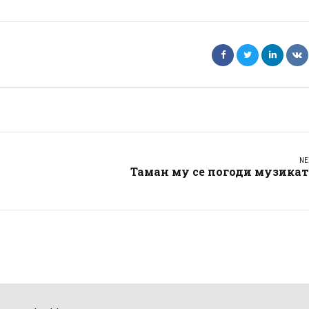
NE
Таман му се погоди музика