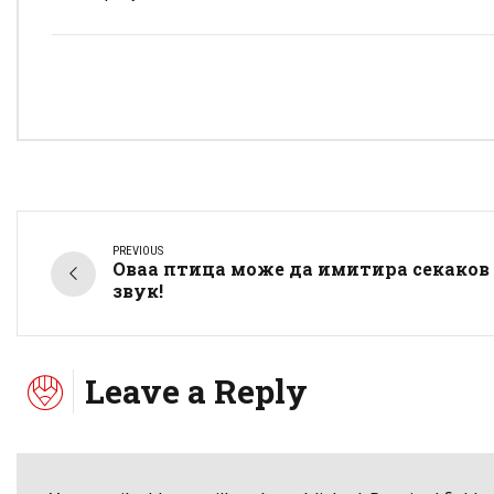
PREVIOUS
Оваа птица може да имитира секаков
звук!
Leave a Reply