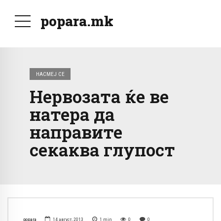
popara.mk
НАСМЕЈ СЕ
Нервозата ќе ве
натера да
направите
секаква глупост
popara
14 август, 2013
1
min
0
0