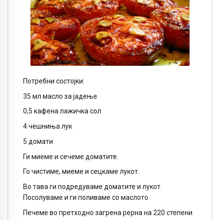
Потребни состојки:
35 мл масло за јадење
0,5 кафена лажичка сол
4 чешниња лук
5 домати
Ги миеме и сечеме доматите.
Го чистиме, миеме и сецкаме лукот.
Во тава ги подредуваме доматите и лукот.
Посолуваме и ги поливаме со маслото.
Печеме во претходно загрена рерна на 220 степени