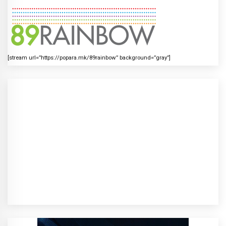
[stream url=”https://popara.mk/89rainbow” background=”gray”]