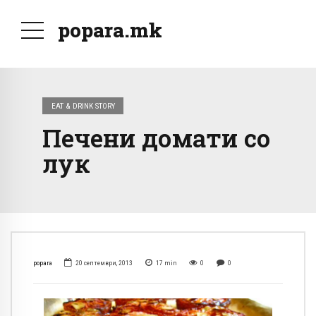
popara.mk
EAT & DRINK STORY
Печени домати со
лук
popara
20 септември, 2013
17
min
0
0